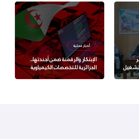
أخبار محلية
ر
الإبتكار والرقمنة ضمن أجندتها..
لتشغيل
الجزائرية للتخصصات الكيمياوية
ترعى تحدي الإبتكار الجزائري