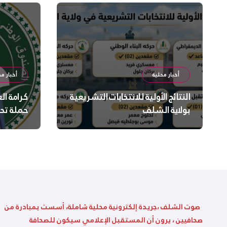
أخبار محلية
أخبار مح
النتائج الأولية للانتخابات التشريعية
كرامة ال
بولاية الشلف
حملة تح
السلامة
بالشلف
صوت الشلف ،جريدة إلكترونية محلية شاملة، أسست بمبادرة من
صحافيين ، يرون أن المستقبل الإعلامي سيكون للصحافة