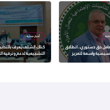
لية
أخبار محلية
عامل حق دستوري.. انطلاق
كناك الشلف يُعرف بالتدابي
سيسية واسعة لتعزيز
التشجيعية لدعم وترقية ا
 الجسدية والنفسية