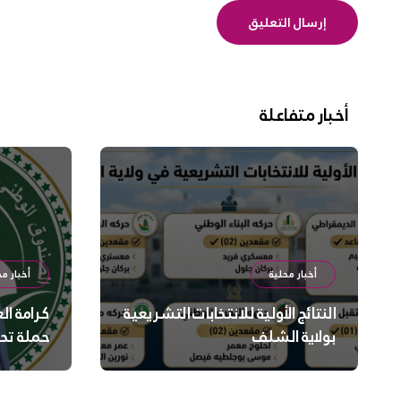
أخبار متفاعلة
أخبار محلية
أخبار مح
النتائج الأولية للانتخابات التشريعية
كرامة ال
بولاية الشلف
حملة تح
السلامة
بالشلف