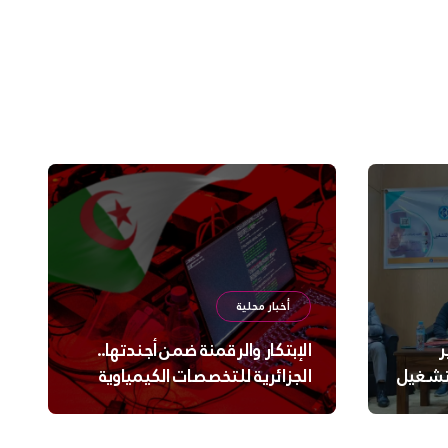
أخبار محلية
ر
الإبتكار والرقمنة ضمن أجندتها..
لتشغيل
الجزائرية للتخصصات الكيمياوية
ترعى تحدي الإبتكار الجزائري