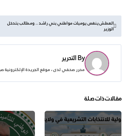
تصفّح
العطش ينغص يوميات مواطني بني راشد .. ومطالب بتدخل
الوزير
المقالات
By
التحرير
محرر صحفي لدى ، موقع الجريدة الإلكترونية ص
مقالات ذات صلة