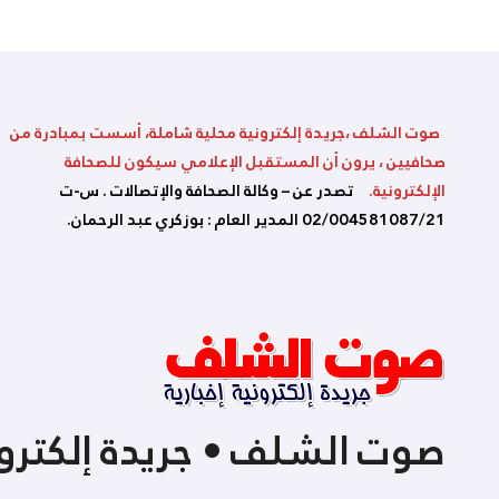
صوت الشلف ،جريدة إلكترونية محلية شاملة، أسست بمبادرة من
صحافيين ، يرون أن المستقبل الإعلامي سيكون للصحافة
الإلكترونية.
تصدر عن – وكالة الصحافة والإتصالات . س-ت
02/004581087/21 المدير العام : بوزكري عبد الرحمان.
صوت الشلف • جريدة إلكترون