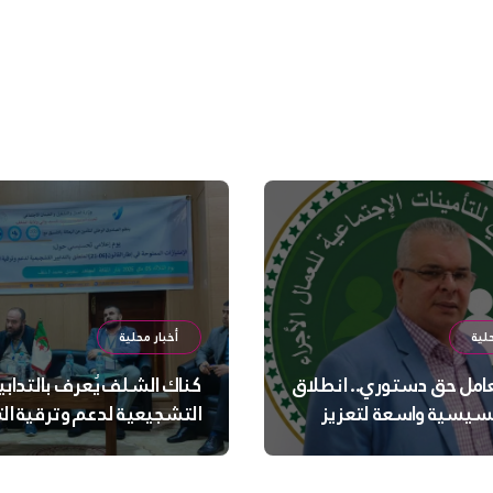
لية
أخبار محلية
عامل حق دستوري.. انطلاق
كناك الشلف يُعرف بالتدابي
سيسية واسعة لتعزيز
التشجيعية لدعم وترقية ا
 الجسدية والنفسية