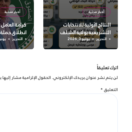
أخبار محلية
أخبار محلية
النتائج الأولية للانتخابات
كرامة العامل
التشريعية بولاية الشلف
انطلاق حملة
واسعة لتعزيز
التحرير
يوليو 3, 2026
التحرير
يونيو 2, 
الجسدية وال
اترك تعليقاً
لن يتم نشر عنوان بريدك الإلكتروني.
الحقول الإلزامية مشار إليها ب
التعليق
*