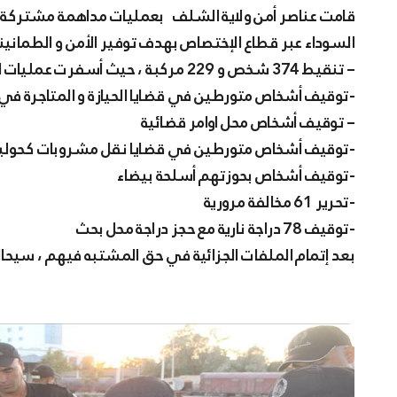
قامت عناصر أمن ولاية الشلف بعمليات مداهمة مشتركة برفقة عناصر الدرك الوطني بالشلف مست جميع النقاط
السوداء عبر قطاع الإختصاص بهدف توفير الأمن و الطمانين
– تنقيط 374 شخص و 229 مركبة ، حيث أسفرت عمليات المداهمة على
-توقيف أشخاص متورطين في قضايا الحيازة و المتاجرة في
– توقيف أشخاص محل اوامر قضائية
-توقيف أشخاص متورطين في قضايا نقل مشروبات كحولية
-توقيف أشخاص بحوزتهم أسلحة بيضاء
-تحرير 61 مخالفة مرورية
-توقيف 78 دراجة نارية مع حجز دراجة محل بحث
بعد إتمام الملفات الجزائية في حق المشتبه فيهم ، سيحال