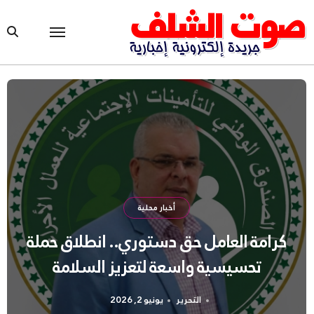
Ski
t
conten
أخبار محلية
كناك الشلف يُعرف بالتدابير التشجيعية
لدعم وترقية التشغيل
التحرير
مايو 7, 2026