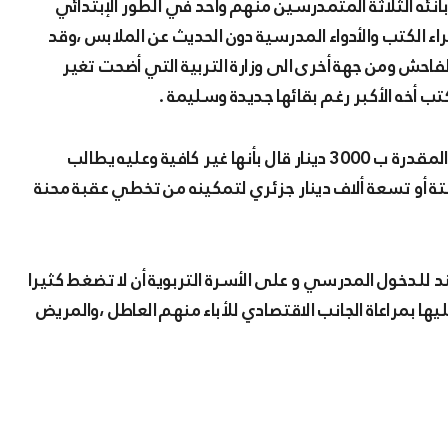
انئه الثلاثة المتمدرسين منهم واحد في الطور الإبتدائي
ء الكتب والأدواء المدرسية دون الحديث عن الملابس ،وقد
فاحش ومن جهة أخرى الى وزارة التربية التي أضحت تغير
ب أخه الأكبر رغم بقائها جديدة وسليمة .
فما أشار شخص آخر ومن المستفدين من منحة التمدرس والمقدرة ب 3000 دينار قال بأنها غير كافية وعليه يطالب
ستة أو تسعة ألاف دينار جزئري لتمكينه من تخطي عقبة محنة
د للدخول المدرسي و على الأسرة التربوية أن لا تضغط كثيرا
ا بمراعاة الجانب الاقتصادي للأباء منهم العاطل ،والمريض