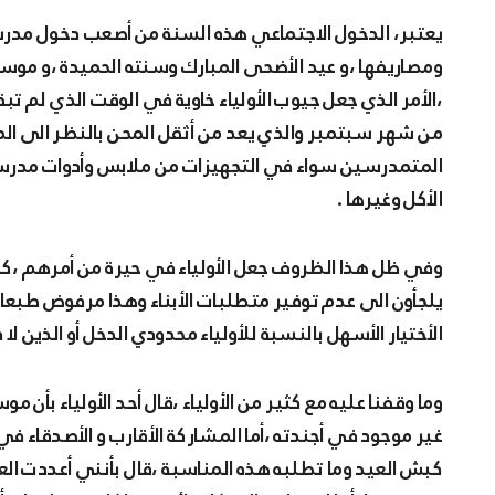
يعتبر، الدخول الاجتماعي هذه السنة من أصعب دخول مدرسي منذ سنوات عديدة وذلك لتزامنه مع العطلة الصيفية
ومصاريفها ،و عيد الأضحى المبارك وسنته الحميدة ،و موس
،الأمر الذي جعل جيوب الأولياء خاوية في الوقت الذي لم تب
من شهر سبتمبر والذي يعد من أثقل المحن بالنظر الى الم
المتمدرسين سواء في التجهيزات من ملابس وأدوات مدرسي
الأكل وغيرها .
وفي ظل هذا الظروف جعل الأولياء في حيرة من أمرهم ،ك
يلجأون الى عدم توفير متطلبات الأبناء وهذا مرفوض طبعا 
الأختيار الأسهل بالنسبة للأولياء محدودي الدخل أو الذين لا 
وما وقفنا عليه مع كثير من الأولياء ،قال أحد الأولياء بأن 
غير موجود في أجندته ،أما المشاركة الأقارب و الأصدقاء ف
كبش العيد وما تطلبه هذه المناسبة ،قال بأنني أعددت الع