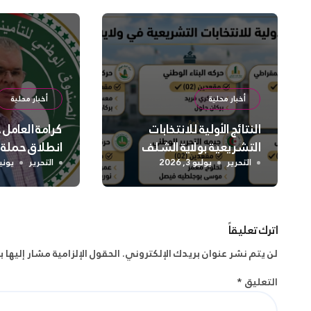
أخبار محلية
أخبار محلية
النتائج الأولية للانتخابات
كرامة العامل
التشريعية بولاية الشلف
انطلاق حملة
واسعة لتعزيز
التحرير
يوليو 3, 2026
التحرير
يونيو 2, 
الجسدية وال
اترك تعليقاً
لن يتم نشر عنوان بريدك الإلكتروني.
الحقول الإلزامية مشار إليها ب
التعليق
*