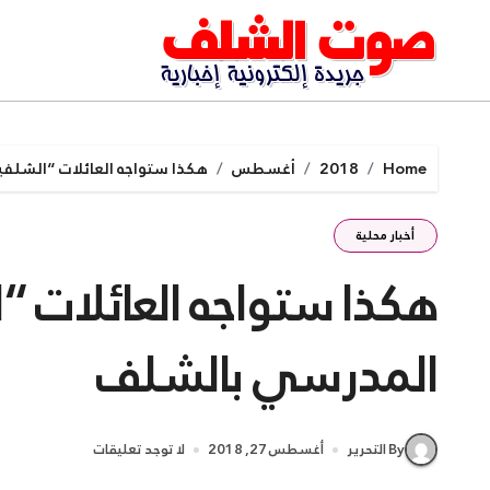
Ski
t
conten
Home
2018
أغسطس
هكذا ستواجه العائلات “الشلف
أخبار محلية
هكذا ستواجه العائلات “
المدرسي بالشلف
By التحرير
أغسطس 27, 2018
لا توجد تعليقات