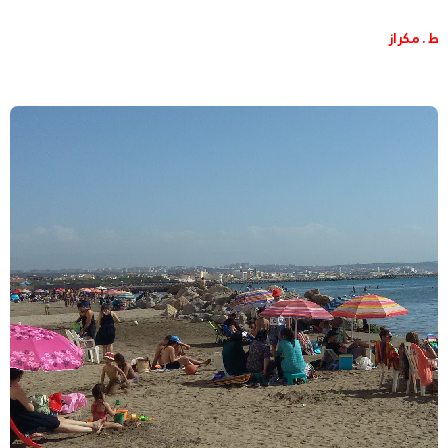
ط . مكراز