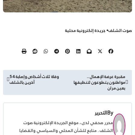
صوت الشلف• جريدة إلكترونية محلية
تصفّح
مقبرة عرضة الإهمال ..
وفاة ثلاث أشخاص وإصابة 54
مواطنون يتطوعون لتنظيفها
آخرين بالشلف
المقالات
بعين مران
By
التحرير
محرر صحفي لدى ، موقع الجريدة الإلكترونية صوت
الشلف . متابع للشأن المحلي والسياسي والقضايا