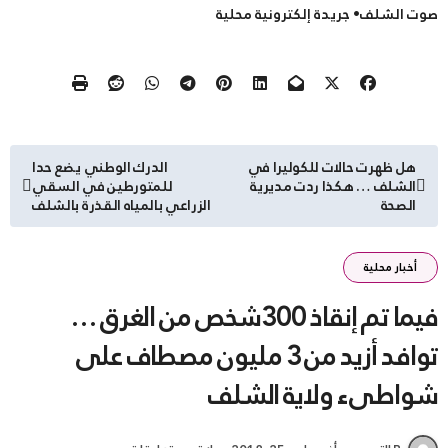
صوت الشلف• جريدة إلكترونية محلية
تصفّح
هل ظهرت حالات للكوليرا في
الدرك الوطني يضع حدا
الشلف … هكذا ردت مديرية
للمتورطين في السقي
المقالات
الصحة
الزراعي بالمياه القذرة بالشلف
أخبار محلية
فيما تم إنقاذ 300شخص من الغرق …
توافد أزيد من 3 مليون مصطاف على
شواطىء ولاية الشلف