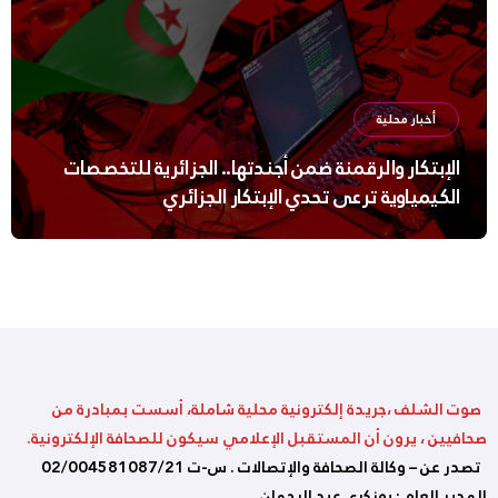
أخبار محلية
الإبتكار والرقمنة ضمن أجندتها.. الجزائرية للتخصصات
الكيمياوية ترعى تحدي الإبتكار الجزائري
صوت الشلف ،جريدة إلكترونية محلية شاملة، أسست بمبادرة من
صحافيين ، يرون أن المستقبل الإعلامي سيكون للصحافة الإلكترونية.
تصدر عن – وكالة الصحافة والإتصالات . س-ت 02/004581087/21
المدير العام : بوزكري عبد الرحمان.