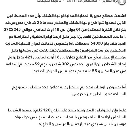
By التحرير
أغسطس 25, 2018
لا توجد تعليقات
كشفت مصالح مديرية الحماية المدنية لولاية الشلف ،بأن عدد المصطافين
الذين قصدوا شواطئ ولاية الشلف والمقدر عددها 26 شاطئ محروس قد
بلغ خلال الفترة الممتدة من 01 جوان الى 18 أوت الماضي حوالي 3705045
، أما عدد المصطافين قاصدين البحر خلال أربعة أيام الماضية والمتزامنة مع
العيد فقد بلغ.64000 مصطاف ،أما بخصوص تدخلات أعوان الحماية المدنية
المكلفين بحراسة الشواطئ والمصطافين فقد بلغت في مجملها خلال
موسم الإصطياف أي من الفاتح جوان الى 18 أوت الماضي 421 تدخل وتم
إنقاذ الأشخاص من العرق الحقيقي 302 شخص منهم 59 منقذ تم إسعافه
في عين المكان و 55 منقذ تم تحويله الى المراكز الصحية.
أما بخصوص الوفيات فقد تم تسجيل حالة وفاة واحدة بشاطئ ممنوع م
السباحة وهو شاطئ غير محروس.
علما فإن الشواطئ المحروسة تمتد على طول 120 كلم بالنسبة للشريط
الساحلي لولاية الشلف وهي تابعة لستتة بلديات منها بني حواء ،واد
قوسين ،تنس ،سيدي عبد الرحمان ،المرسى و الظهرة .