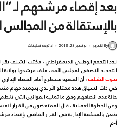
بعد إقصاء مرشحهم لـ “الس
بالإستقالة من المجالس 
By التحرير
نوفمبر 28, 2018
لا توجد تعليقات
ندد التجمع الوطني الديمقراطي ، مكتب الشلف بقرار
التجديد النصفي لمجلس الأمة ، ملف مرشحها بولاية ا
صوت الشلف
، أن القضية ستطرح أمام القضاء الإداري ل
في ذات السياق هدد ممثلو الأرندي بتجميد مهام منتخ
حالة عدم إنصافهم وفق ما تمليه القوانين التي تنظم عم
وعن الخطوة العملية ، قال الممتعضون من القرار أنه
طعن بالمحكمة الإدارية في القرار القاضي بإقصاء مر
أ-م