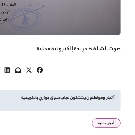
صوت الشلف• جريدة إلكترونية محلية
تصفّح
تجار ومواطنون يشتكون غياب سوق جواري بالكريمية
المقالات
أخبار محلية