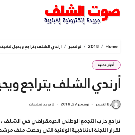
Ski
t
conten
Home
2018
نوفمبر
أرندي الشلف يتراجع ويحيل قضيته ل
أخبار محلية
أرندي الشلف يتراجع ويحيل
By التحرير
نوفمبر 29, 2018
لا توجد تعليقات
تراجع حزب التجمع الوطني الديمقراطي في الشلف ، عن
لقرار اللجنة الانتاخبية الولائية التي رفضت ملف مرش