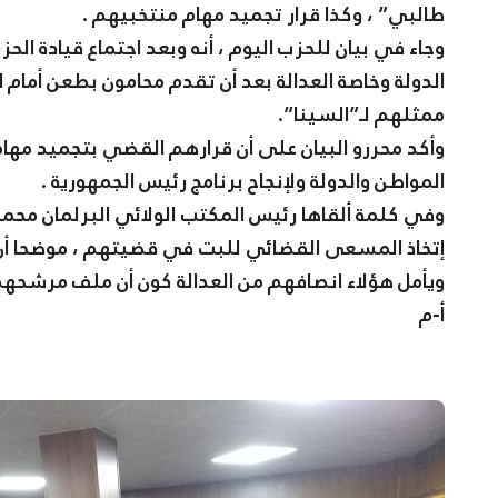
طالبي” ، وكذا قرار تجميد مهام منتخبيهم .
وجاء في بيان للحزب اليوم ، أنه وبعد اجتماع قيادة ال
الدولة وخاصة العدالة بعد أن تقدم محامون بطعن أمام ا
ممثلهم لـ”السينا”.
وأكد محررو البيان على أن قرارهم القضي بتجميد مهام
المواطن والدولة ولإنجاح برنامج رئيس الجمهورية .
وفي كلمة ألقاها رئيس المكتب الولائي البرلمان محمد
إتخاذ المسعى القضائي للبت في قضيتهم ، موضحا أن ث
ويأمل هؤلاء انصافهم من العدالة كون أن ملف مرشحهم
أ-م