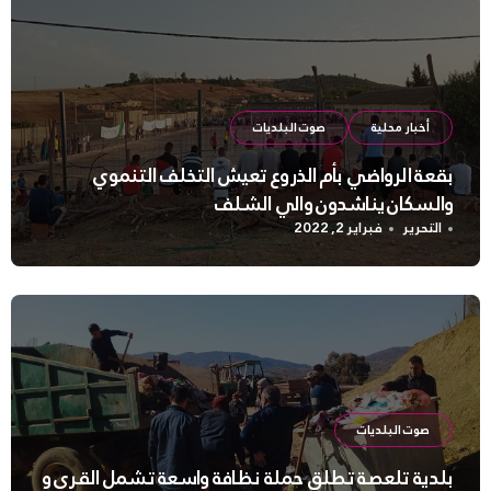
أخبار محلية
صوت البلديات
بقعة الرواضي بأم الذروع تعيش التخلف التنموي
والسكان يناشدون والي الشلف
التحرير
فبراير 2, 2022
صوت البلديات
بلدية تلعصة تطلق حملة نظافة واسعة تشمل القرى و