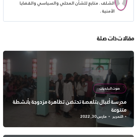
الشلف . متابع للشأن المحلي والسياسي والقضايا
الأمنية .
مقالات ذات صلة
صوت البلديات
مدرسة أغبال بتلعصة تحتضن تظاهرة مزدوجة بأنشطة
متنوعة
التحرير
مارس 30, 2022