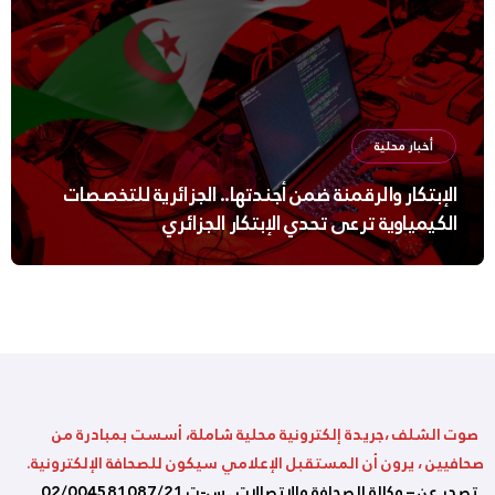
أخبار محلية
الإبتكار والرقمنة ضمن أجندتها.. الجزائرية للتخصصات
الكيمياوية ترعى تحدي الإبتكار الجزائري
صوت الشلف ،جريدة إلكترونية محلية شاملة، أسست بمبادرة من
صحافيين ، يرون أن المستقبل الإعلامي سيكون للصحافة الإلكترونية.
تصدر عن – وكالة الصحافة والإتصالات . س-ت 02/004581087/21