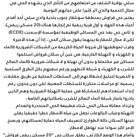
سلي بولاية الشلف عن امتعاضهم من التأخر الذي يشهده الحي في
مجال التنمية والذي اثر كثيرا على حياتهم اليومية.
يعتبر حي قراوش بمنطقة سونلغاز جنوب بلدية وادي سلي أحد أقدم
أحياء هذه الجهة، و أول قرية ريفية تم إنجازها هناك (20 مسكن ريفي)،
و ثاني حي بعد حي المساكن الوظيفية لمؤسسة الإسمنت (ECDE)
لكن لا مجال للمقارنة بينهما يقول سكان الحي ، إذا أن هذه الأخيرة
وفرت لموظفيها كل شروط الحياة الكريمة من الشبكات الضرورية كالماء
و الكهرباء و التهيئة الخارجية، في حين أن سكان قرواش استلموا
مساكن غير مكتملة و بدون أي تهيئة و لا شبكات ضرورية كالماء الصالح
للشرب و الكهرباء و شبكة التطهير،ورغم سعيهم بكل الطرق السلمية
و الحضرية لتبليغ إنشغالاتهم إلى السلطات المحلية عن طريق مقابلات
رسمية، او مراسلات متكررة للسلطات المعنية، لكن دون جدوى، رغم
إبداء استعدادهم للمشاركة في عملية التهيئة الضرورية وهم الذين
بادروا بانجاز شبكة الماء الصالح للشرب بامكانياتهم الخاصة ،
وتزداد معاناة سكان الحي شتاء فطبيعة الحي المنحدرة وانعدام
التهيئة وغياب البالوعات تجعل من مياه الأمطار خطرا حقيقيا يعلن
حينها السكان حالة الطوارئ لتصريف المياه حماية لمساكنهم، ويصبح
الامر اكثر سواءا عند تهاطل الامطار.
وأمام هذا الوضع الكارثي، يعلق سكان حي “20 مسكن ريفي قرواش”