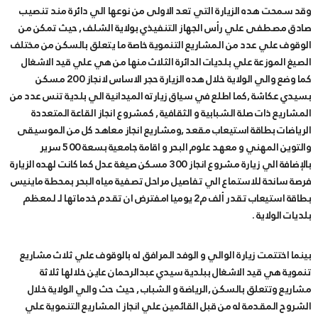
وقد سمحت هده الزيارة التي تعد الاولى من نوعها الي دائرة مند تنصيب
صادق مصطفى علي رأس الجهاز التنفيذي بولاية الشلف , حيث تمكن من
الوقوف علي عدد من المشاريع التنموية خاصة ما يتعلق بالسكن من مختلف
الصيغ الموزعة علي بلديات الدائرة الثلاث منها من هي علي قيد الاشغال
كما وضع والي الولاية خلال هده الزيارة حجر الاساس لانجاز 200 مسكن
بسيدي عكاشة ,كما اطلع في سياق زيارته الميدانية الي بلدية تنس عدد من
المشاريع ذات صلة الشبابية و الثقافية , كمشروع انجاز القاعة المتعددة
الرياضات بطاقة استيعاب مقعد ,ومشاريع انجاز معاهد كل من الموسيقى
والتوين المهني و معهد علوم البحر و اقامة جامعية بسعة 500 سرير
بالإضافة الي زيارة مشروع انجاز 300 مسكن صيغة عدل كما كانت لهده الزيارة
فرصة سانحة للاستماع الي تفاصيل مراحل تصفية مياه البحر بمحطة ماينيس
بطاقة استيعاب تقدر ألف م2 يوميا امفترض ان تقدم خدماتها لـ لمعظم
بلديات الولاية .
بينما اختتمت زيارة الوالي و الوفد المرافق له بالوقوف علي ثلاث مشاريع
تنموية هي قيد الاشغال ببلدية سيدي عبدالرحمان عاين خلالها ثلاثة
مشاريع وتتعلق بالسكن ,الرياضة و الشباب , حيث حث والي الولاية خلال
الشروح المقدمة له من قبل القائمين علي انجاز المشاريع التنموية علي