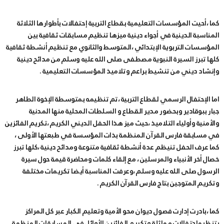
كما ،أحيت المؤسسات التعليمية بقطاع التربية إحتفالات بأطوارها الثلاثة
المناسبة الدينية في أجواء دينية ميزها تنظيم مسابقات ثقافية بين
المؤسسات التربوية الإبتدائي ،المتوسط والثانوي مع تنظيم أنشطة ثقافية
كلها تبرز السيرة النبوية مصطفى صلى الله عليه وسلم من مدائح دينية
وإنشاد ديني من تنشيط براعم وتلاميذ المؤسسات التعليمية .
اما الإحتفال الرسمي لقطاع التربية ،تم تنظيمه بمتوسطة الإخوة الطاهر
جبار ببوقادير وبحضور مدير القطاع و السلطات المحلية منها المدنية
والأمنية وأولياء التلاميذ ،حيث ميز هذا الحفل الديني الكريم ،تكريم الفائزين
في مسابقة فارس القرآن المنظمة بذات المؤسسة في طبعتها الأولى ،
كما عرف الحفل تنيظم عدة أنشطة ثقافية متنوعة ومدائح دينية ،كلها تبرز
خصال أخر الأنبياء والمرسلين ، مع إلقاء كلمات ومحاضرة قيمة حول سيرة
الرسول صلى الله عليه وسلم ،وعرفت المناسبة أيضا تكريمات مختلفة
وتكريم المتوجين بتاج فارس القرآن الكريم .
كما ،بادرت إدارت فصول ديوان محو الأمية وتعليم الكبار عبر كل المراكز
بتنظيمإحتفالات مماثلة وتكريم الفائزين الأوائل في المسابقات المنظمة .