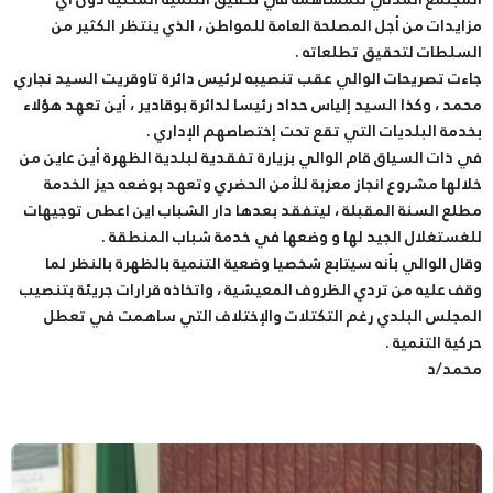
مزايدات من أجل المصلحة العامة للمواطن ، الذي ينتظر الكثير من
السلطات لتحقيق تطلعاته .
جاءت تصريحات الوالي عقب تنصيبه لرئيس دائرة تاوقريت السيد نجاري
محمد ، وكذا السيد إلياس حداد رئيسا لدائرة بوقادير ، أين تعهد هؤلاء
بخدمة البلديات التي تقع تحت إختصاصهم الإداري .
في ذات السياق قام الوالي بزيارة تفقدية لبلدية الظهرة أين عاين من
خلالها مشروع انجاز معزبة للأمن الحضري وتعهد بوضعه حيز الخدمة
مطلع السنة المقبلة ، ليتفقد بعدها دار الشباب اين اعطى توجيهات
للغستغلال الجيد لها و وضعها في خدمة شباب المنطقة .
وقال الوالي بأنه سيتابع شخصيا وضعية التنمية بالظهرة بالنظر لما
وقف عليه من تردي الظروف المعيشية ، واتخاذه قرارات جريئة بتنصيب
المجلس البلدي رغم التكتلات والإختلاف التي ساهمت في تعطل
حركية التنمية .
محمد/د