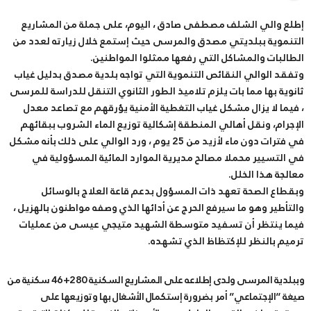
إطلع والي الشلف مصطفى صادق ، اليوم، على جملة من المشاريع
التنموية ببلديتي مصدق والمرسى حيث إستمع خلال زيارته لعدد من
الطالبات والمشاكل التي رفعها ممثلوا المواطنين.
وتفقد الوالي النقائص التنموية التي تواجه بلدية مصدق بدليل غياب
ثانوية بها مما بات يلزم تلاميذ الطور الثانوي التنقل للدراسة للمرسى
، فيما لا يزال مشكل غياب التغطية الأمنية يؤرقهم مع تصاعد معدل
الإجرام، ونقل أهالي المنطقة إشكالية توزيع الماء الشروب ببقائهم
في فترات دون ماء لأزيد من 25 يوم ، ورد الوالي على ذلك بأنه مشكل
في التسيير محملا مصالح مديرية الموارد المائية المسؤولية في
معالجة هذا الخلل.
وبقطاع الصحة تعهد ذات المسؤول بدعم قاعة العلاج بالوسائل
والتأطير وهو ما سيرفع الحرج عن أدائها الذي وصفه مواطنون بالهزيل ،
فيما ينتظر أن تسفيد متوسطة الشهيد متيجي عيسى من عمليات
ترميم بالنظر للإكتظاظ الذي تشهده.
وببلدية المرسى ولدى إطلاعه على المشاريع السكنية 280+46 سكنية من
صيغة “الإجتماعي” أمر بضرورة إستكمال الأشغال بها وتوزيعها على