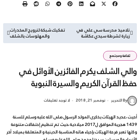
تصفّح
تلاميذ مدرسة سي علي في
تفكيك شبكة لترويج المخدرات
زيارة لشرطة سيدي عكاشة
والمهلوسات بالشلف
المقالات
ثقافة ومجتمع
والي الشلف يكرم الفائزين الأوائل في
حفظ القرآن الكريم والسيرة النبوية
By التحرير
نوفمبر 21, 2018
لا توجد تعليقات
أحيت ،عديد الهيئات بذكرى المولد الرسول صلى الله عليه وسلم للسنة
1439 هجرية الموافق ل2017 ميلادية ،حيث تم تنظيم إحتفالات متنوعة
وكلها تعبر فرحة الهيئات بإحياء هاته المناسبة الدينية و المتعلقة بميلاد أخر
الأنبياء والمرسلين سيدنا محمد صلى الله عليه وسلم .