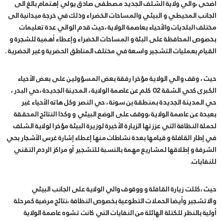
أضحى ،والي ولاية الشلف الجديد مصطفى صادق يولي إهتمام بالغ الى
الجانب المحيطي و البيئي والمساحات الخضراء وذلك في خرجة ميدانية الى
مختلف البلديات والأحياء بعاصمة الولاية ،حيث قدم الوالي عدة تعليمات
بخصوص المحافظة على البئة و المساحات الخضراء وإعطاء أهمية للشجرة و
القيام بعمليات التشجير واسعة في مختلف المناطق الحضرية وغير الحضرية .
حيث ، وقف والي الولاية مؤخرا رفقة بعض المسؤولين على بعض الأحياء
الكبرى كحي الشقة 02 كلم عن عاصمة الولاية ، المدينة الجديدة ،حي البدر ،
حي المدينة الجديدة بمنطقة بن سونة ، حي النصر وكل هاته الأحياء غير
بعيدة عن عاصمة الولاية ،ووقف على الوضع البيئي و وكذا النتائج المحققة
لحملة النظافة التي عززتها الزيارة الأخيرة لوزيرة البيئة مؤخرا لولاية الشلف
في إطار القافلة و قيامها بعدة نشاطات منها إعطاء إشارة غرس الأشجار بحي
الشرفة و إطلاقها لمشاريع مهمة بالنسبة للتشجير أو مراكز الردم التقني
للنفايات.
حيث ،كللت زيارة القافلة و ووقوف والي الولاية على الجانب البيئي
والاتشجير وأيضا الحملات التطوعية بخصوص النظافة ،نتائج مرضية كمرحلة
أولية بالنظر للكتلة الهائلة من النفايات التي كانت تشوه عاصمة الولاية