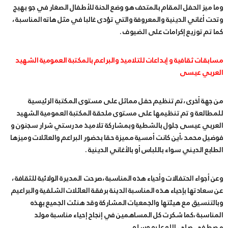
وما ميز الحفل المقام بالمتحف هو وضع الحنة للأطفال الصغار في جو بهيج
وتحت أغاني الدينية والمعروفة والتي تؤدى غالبا في مثل هاته المناسبة ،
كما تم توزيع إكرامات على الضيوف .
مسابقات ثقافية و إبداعات للتلاميذ والبراعم بالمكتبة العمومية الشهيد
العربي عيسى
من جهة أخرى ،تم تنظيم حفل مماثل على مستوى المكتبة الرئيسية
للمطالعة و تم تنظيمها على مستوى ملحقة المكتبة العمومية الشهيد
العربي عيسى جلول بالشطية وبمشاركة تلاميذ مدرستي شرار سجنون و
فوضيل محمد ،أين كانت أمسية مميزة حقا بحضور البراعم والعائلات وميزها
الطابع الديني سواء باللباس أو بالأغاني الدينية .
وعن أجواء الحتفالات وأحياء هذه المناسبة ،صرحت المديرة الولائية للثقافة ،
عن سعادتها بإحياء هذه المناسبة الدينة برفقة العائلات الشلفية والبراعيم
وبالتنسيق مع هيئتها والجمعيات المشاركة وقد هنئت الجميع بهذه
المناسبة ،كما شكرت كل المساهمين في إنجاح إحياء مناسبة مولد
مصطفى صلى الله عليه وسلم .