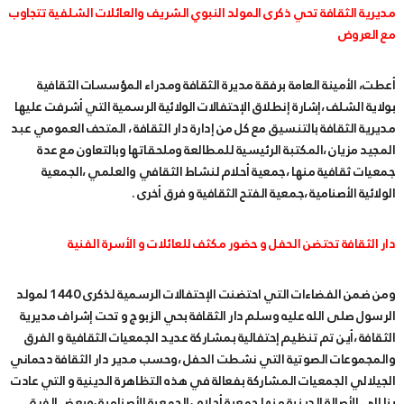
مديرية الثقافة تحي ذكرى المولد النبوي الشريف والعائلات الشلفية تتجاوب
مع العروض
أعطت، الأمينة العامة برفقة مديرة الثقافة ومدراء المؤسسات الثقافية
بولاية الشلف ،إشارة إنطلاق الإحتفالات الولائية الرسمية التي أشرفت عليها
مديرية الثقافة بالتنسيق مع كل من إدارة دار الثقافة ، المتحف العمومي عبد
المجيد مزيان ،المكتبة الرئيسية للمطالعة وملحقاتها وبالتعاون مع عدة
جمعيات ثقافية منها ،جمعية أحلام لنشاط الثقافي والعلمي ،الجمعية
الولائية الأصنامية ،جمعية الفتح الثقافية و فرق أخرى .
دار الثقافة تحتضن الحفل و حضور مكثف للعائلات و الأسرة الفنية
ومن ضمن الفضاءات التي احتضنت الإحتفالات الرسمية لذكرى 1440 لمولد
الرسول صلى الله عليه وسلم دار الثقافة بحي الزبوج و تحت إشراف مديرية
الثقافة ،أين تم تنظيم إحتفالية بمشاركة عديد الجمعيات الثقافية و الفرق
والمجموعات الصوتية التي نشطت الحفل ،وحسب مدير دار الثقافة دحماني
الجيلالي الجمعيات المشاركة بفعالة في هذه التظاهرة الدينية و التي عادت
بنا الى الأصالة الدينية منها جمعية أحلام ،الجمعية الأصنامية ،وبعض الفرق