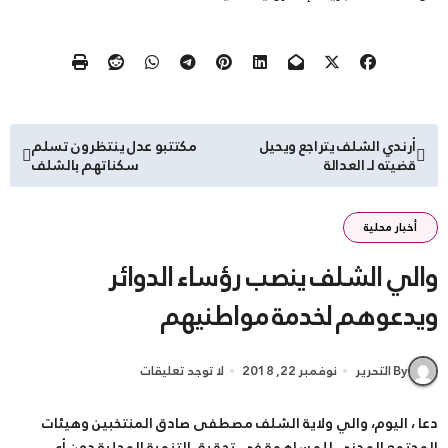
تصفّح
أرندي الشلف يتراجع ويحيل
مكتتبو عدل ينتظرون تسلم
قضيته لـ العدالة
سكناتهم بالشلف
المقالات
أخبار محلية
والي الشلف ينصب رؤساء الدوائر
ويدعوهم لخدمة مواطنيهم
By التحرير
نوفمبر 22, 2018
لا توجد تعليقات
دعا ، اليوم، والي ولاية الشلف مصطفى صادق المنتخبين وهيئات
المجتمع المدني للمساهمة في تحقيق التنمية المحلية دون أي