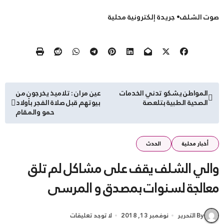
صوت الشلف• جريدة إلكترونية محلية
تصفّح
المواطن يشكو تدني الخدمات
عين مران : تلاميذ يخرجون من
الصحية الطبية بتلعصة
بيوتهم قبل صلاة الفجر بأولاد
المقالات
حمو والمقام
أخبار محلية
الحدث
والي الشلف يقف على مشاكل لم تلق
معالجة لسنوات بمصدق و المرسى
By التحرير
نوفمبر 13, 2018
لا توجد تعليقات