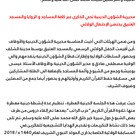
مديرية الشؤون الدينية تحي الذكرى عبر كافة المساجد و الزوايا والمسجد
العتيق يحتضن الإحتفال الولائي
ومن ضمن الهيئات التي أحيت المناسبة مديرية الشؤون الدينية والأوقاف
،أين أقيمت الحفل الولائي الرسمي بالمسجد العتيق بوسط مدينة الشلف
وبحضور السلطات الولائية وإطارات قطاع الشؤون الدينية يتقدمهم والي
الولاية مصطفى صادق و مدير الشؤون الدينية ،والأوقاف الأستاذ عيسى
بوعيشة وجمع من الشيوخ وأئمة المساجد بالإضافة الى الطلة المشاركين
في مسابقة حفظ القرآن الكريم وأوليائهم و بحضور أيضا جمع من المصلين.
وضيوف الشرف .
حيث عرفت هذه الجلسة الدينية العطرة ، تنظيم عدة إنشطة دينية معطرة
منها ،تلاوة القرآن الكريم “حزب الراتب”،بعدها تم إلقاء دروس من طرف
بعض الشيوخ حول سيرة خير خلق الله محمد صلى الله عليه وسلم ،تم تلى
بعد ذلك نشاط التكريمات وتقديم الهدايا التشجيعية للفائزين في
المسابقة الولائية الخاصة بذكرى المولد النبوي الشريف لعام 1440 ه / 2018