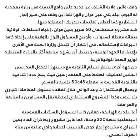
وقف والي ولاية الشلف من جديد على واقع التنمية في زيارة تفقدية
له اليوم، ببلديتي عين مران والهرانفة أين وقف على سير إنجاز
المشاريع كما أعطى تعليمات بتحريك المعطلة منها.
شد مشروع مستشفى 60 سرير بعين مران ، إنتباه السلطات الولائية
ببقائه معطلا لسنوات ، وأوضح المسؤول الأول بالولاية على إتخاذ كافة
الإجراءات لإستكماله ، في إنتظار أن تتدخل وزارة الصحة هي الأخرى
بإعتبارها الجهة الوصية ، وينتظر أن يشهد متابعة أكثر بالزيارة المنتظرة
لوزير الصحة للولاية قريبا.
من جهة أخرى ينتظر تسلم الثانوية مع مستهل الدخول المدرسي
المقبل لتخفيف الضغط على المتمدرسين حيث يبلغ عدد التلاميذ
بالثانوية القديمة ما معدله 45و50 تلميذ بالقسم .
وبمجال الإستثمارات وعد الوالي خلال تفقده للسوق المغاطاة التجاري
يلا شوب وكذا المشروع الاستثماري لمحطة نقل المسافرين بالمتابعة
والمرافقة .
أما ببلدية الهرانفة ، فعاين ذات المسؤول السكنات العمومية
الإجتماعية بحصة 220 وحدة ، كما عاين مشروع ربط خزان الماء بعين
الصراق و مشروع إنجاز حوض الترسيب لحماية وادي غزلية من مياه
الصرف الصحي .