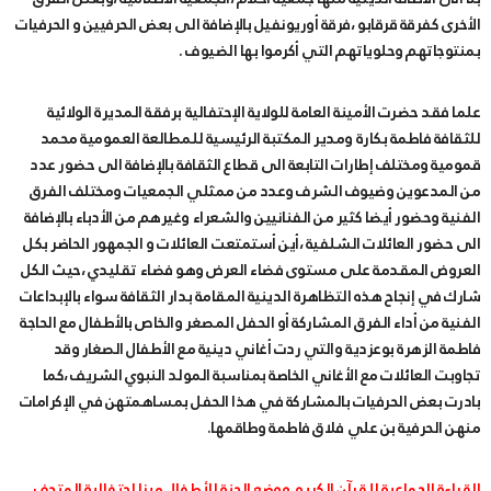
الأخرى كفرقة قرقابو ،فرقة أوريونفيل بالإضافة الى بعض الحرفيين و الحرفيات
بمنتوجاتهم وحلوياتهم التي أكرموا بها الضيوف .
علما فقد حضرت الأمينة العامة للولاية الإحتفالية برفقة المديرة الولائية
للثقافة فاطمة بكارة ومدير المكتبة الرئيسية للمطالعة العمومية محمد
قمومية ومختلف إطارات التابعة الى قطاع الثقافة بالإضافة الى حضور عدد
من المدعوين وضيوف الشرف وعدد من ممثلي الجمعيات ومختلف الفرق
الفنية وحضور أيضا كثير من الفنانيين والشعراء وغيرهم من الأدباء بالإضافة
الى حضور العائلات الشلفية ،أين أستمتعت العائلات و الجمهور الحاضر بكل
العروض المقدمة على مستوى فضاء العرض وهو فضاء تقليدي ،حيث الكل
شارك في إنجاح هذه التظاهرة الدينية المقامة بدار الثقافة سواء بالإبداعات
الفنية من أداء الفرق المشاركة أو الحفل المصغر والخاص بالأطفال مع الحاجة
فاطمة الزهرة بوعزدية والتي ردت أغاني دينية مع الأطفال الصغار وقد
تجاوبت العائلات مع الأغاني الخاصة بمناسبة المولد النبوي الشريف ،كما
بادرت بعض الحرفيات بالمشاركة في هذا الحفل بمساهمتهن في الإكرامات
منهن الحرفية بن علي فلاق فاطمة وطاقمها.
القراءة الجماعية للقرآن الكريم ووضع الحنة للأطفال ميزا إحتفالية المتحف