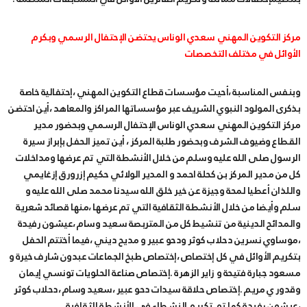
مركز التكوين المهني سعدي الوناس يحتضن الإحتفال الرسمي وبكرم
الأوائل في مختلف التخصصات
وبنفس المناسبة ،أحيت مؤسسات قطاع التكوين المهني ،إحتفالية خاصة
بذكرى المولود النبوي الشريف عبر مؤسساتها المراكز والمعاهد ،أين احتضن
مركز التكوين المهني سعدي الوناس الإحتفال الرسمي وبحضور مدير
القطاع وضيوف الشرف وبحضور طلبة المركز ، أين تميز الحفل بإبراز سيرة
الرسول صلى الله عليه وسلم من خلال الأنشطة التي تم عرضها ومداخلات
كل من مدير المركز بن كحلة احمد و المدير الولائي حكيم إزرورق إزغايمي
واللذان أعطيا لمحة وجيزة عن خير خلق الله سيدنا محمد صلى الله عليه و
سلم وأيضا من خلال الأنشطة الثقافية التي تم عرضها ،منها قصائد شعرية
والمدائح الدينية من تنشيط كل من المتربصة سعيد وسام ،عيشون رفيدة
،موساوي نسرين دحلاب كوثر ودحو عبير و مديح ديني ،فيما أختتم الحفل
بتكريم الأوائل في كل إختصاص ،إختصاص طبخ الجماعات عبدون شارف خيرة و
مسعود جبارة فتيحة و زاير الزهرة .إختصاص صناعة الحلويات تونسي إيمان
وقدور ي مريم .إختصاص حلاقة سيدات دحو عبير ،سعيد وسام ،دحلاب كوثر
،عيشون رفيدة كما تم تكريم النشطاء في الأنشطة الثقافية .