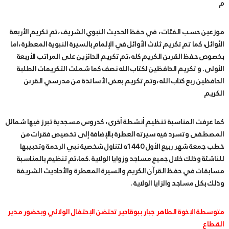
م
موزعين حسب الفئات ، في حفظ الحديث النبوي الشريف ،تم تكريم الأربعة
الأوائل، كما تم تكريم ثلاث الأوائل في الإلمام بالسيرة النبوية المعطرة ،اما
بخصوص حفظ القرىن الكريم كله ،تم تكريم الحائزين على المراتب الأربعة
الأولى. و تكريم الحافظين لكتاب الله نصف كما شملت التكريمات الطلبة
الحافظين ربع كتاب الله ،وتم تكريم بعض الأساتذة من مدرسي القرىن
الكريم
كما عرفت المناسبة تنظيم أنشطة أخرى ، كدروس مسجدية تبرز فيها شمائل
المصطفى وتسرد فيه سيرته العطرة بالإضافة إلى تخصيص فقرات من
خطب جمعة شهر ربيع الأول 1440ه لتناول شخصية نبي الرحمة وتحبيبها
للناشئة وذلك خلال جميع مساجد وزوايا الولاية .كما،تم تنظيم بالمناسبة
مسابقات في حفظ القرآن الكريم والسيرة المعطرة والأحاديث الشريفة
وذلك بكل مساجد والزايا الولاية .
متوسطة الإخوة الطاهر جبار ببوقادير تحتضن الإحتفال الولائي وبحضور مدير
القطاع