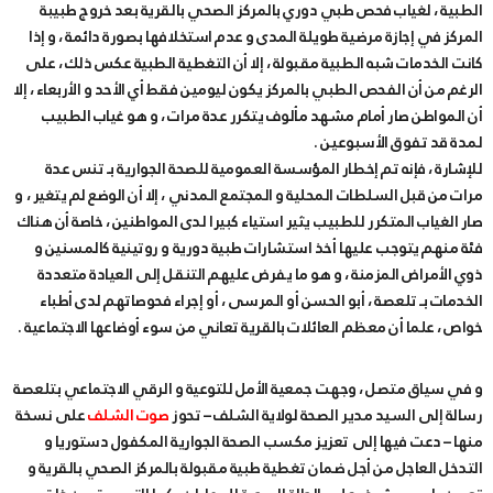
الطبية ، لغياب فحص طبي دوري بالمركز الصحي بالقرية بعد خروج طبيبة
المركز في إجازة مرضية طويلة المدى و عدم استخلافها بصورة دائمة ، و إذا
كانت الخدمات شبه الطبية مقبولة ، إلا أن التغطية الطبية عكس ذلك ، على
الرغم من أن الفحص الطبي بالمركز يكون ليومين فقط أي الأحد و الأربعاء ، إلا
أن المواطن صار أمام مشهد مألوف يتكرر عدة مرات ، و هو غياب الطبيب
لمدة قد تفوق الأسبوعين .
للإشارة ، فإنه تم إخطار المؤسسة العمومية للصحة الجوارية بـ تنس عدة
مرات من قبل السلطات المحلية و المجتمع المدني ، إلا أن الوضع لم يتغير ، و
صار الغياب المتكرر للطبيب يثير استياء كبيرا لدى المواطنين ، خاصة أن هناك
فئة منهم يتوجب عليها أخذ استشارات طبية دورية و روتينية كالمسنين و
ذوي الأمراض المزمنة ، و هو ما يفرض عليهم التنقل إلى العيادة متعددة
الخدمات بـ تلعصة ، أبو الحسن أو المرسى ، أو إجراء فحوصاتهم لدى أطباء
خواص ، علما أن معظم العائلات بالقرية تعاني من سوء أوضاعها الاجتماعية .
و في سياق متصل ، وجهت جمعية الأمل للتوعية و الرقي الاجتماعي بتلعصة
رسالة إلى السيد مدير الصحة لولاية الشلف – تحوز
صوت الشلف
على نسخة
منها – دعت فيها إلى تعزيز مكسب الصحة الجوارية المكفول دستوريا و
التدخل العاجل من أجل ضمان تغطية طبية مقبولة بالمركز الصحي بالقرية و