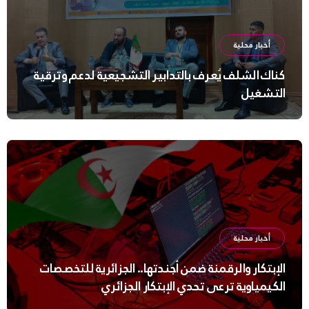
أخبار محلية
كناك الشلف يُعرف بالتدابير التشجيعية لدعم وترقية
التشغيل
أخبار محلية
الإبتكار والرقمنة ضمن أجندتها.. الجزائرية للتخصصات
الكيمياوية ترعى تحدي الإبتكار الجزائري