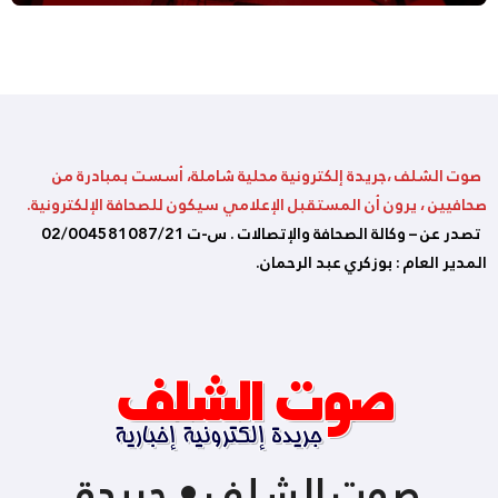
صوت الشلف ،جريدة إلكترونية محلية شاملة، أسست بمبادرة من
صحافيين ، يرون أن المستقبل الإعلامي سيكون للصحافة الإلكترونية.
تصدر عن – وكالة الصحافة والإتصالات . س-ت 02/004581087/21
المدير العام : بوزكري عبد الرحمان.
صوت الشلف • جريدة