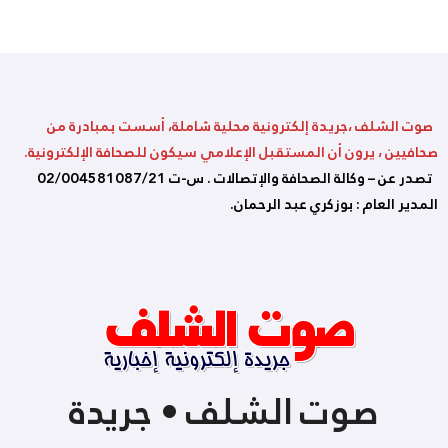
صوت الشلف ،جريدة إلكترونية محلية شاملة، أسست بمبادرة من
صحافيين ، يرون أن المستقبل الإعلامي سيكون للصحافة الإلكترونية.
تصدر عن – وكالة الصحافة والإتصالات . س-ت 02/004581087/21
المدير العام : بوزكري عبد الرحمان.
صوت الشلف • جريدة