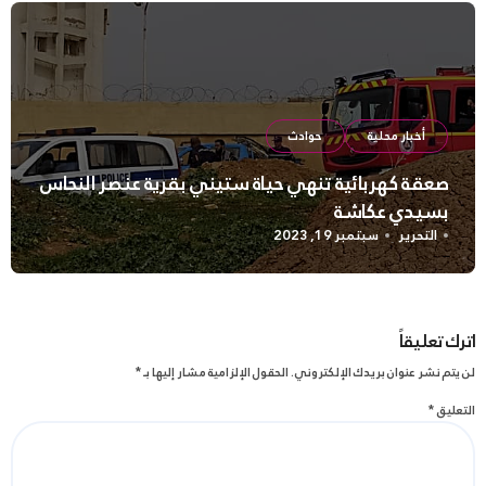
أخبار محلية
حوادث
صعقة كهربائية تنهي حياة ستيني بقرية عنصر النحاس
بسيدي عكاشة
التحرير
سبتمبر 19, 2023
اترك تعليقاً
لن يتم نشر عنوان بريدك الإلكتروني.
الحقول الإلزامية مشار إليها بـ
*
التعليق
*