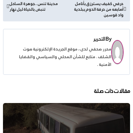
تصفّح
حرفي كفيف يسترزق بأنامل
مدينة تنس ..جوهرة الساحل
أصابعه من حرفة الدوم ببلدية
تنبض بالحياة ليل نهار
المقالات
واد قوسين
By
التحرير
محرر صحفي لدى ، موقع الجريدة الإلكترونية صوت
الشلف . متابع للشأن المحلي والسياسي والقضايا
الأمنية .
مقالات ذات صلة