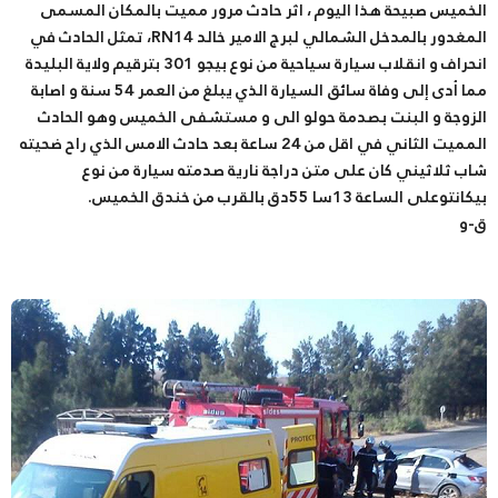
الخميس صبيحة هذا اليوم ، اثر حادث مرور مميت بالمكان المسمى
المغدور بالمدخل الشمالي لبرج الامير خالد RN14، تمثل الحادث في
انحراف و انقلاب سيارة سياحية من نوع بيجو 301 بترقيم ولاية البليدة
مما أدى إلى وفاة سائق السيارة الذي يبلغ من العمر 54 سنة و اصابة
الزوجة و البنت بصدمة حولو الى و مستشفى الخميس وهو الحادث
المميت الثاني في اقل من 24 ساعة بعد حادث الامس الذي راح ضحيته
شاب ثلاثيني كان على متن دراجة نارية صدمته سيارة من نوع
بيكانتوعلى الساعة 13سا 55دق بالقرب من خندق الخميس.
ق-و