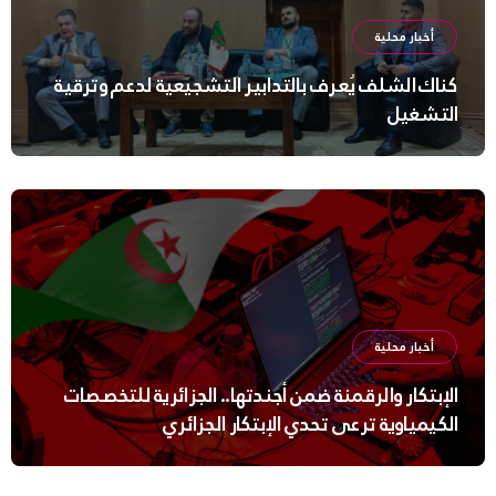
أخبار محلية
كناك الشلف يُعرف بالتدابير التشجيعية لدعم وترقية
التشغيل
أخبار محلية
الإبتكار والرقمنة ضمن أجندتها.. الجزائرية للتخصصات
الكيمياوية ترعى تحدي الإبتكار الجزائري