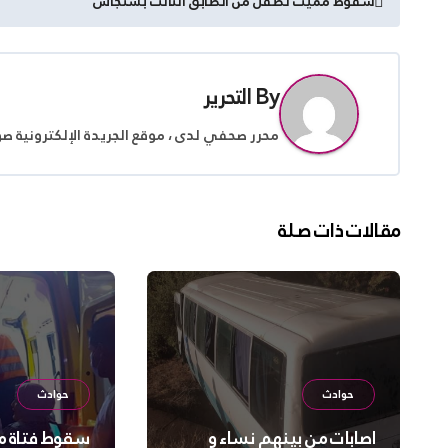
سقوط مميت لطفل من الطابق الثالث بسنجاس
المقالات
By
التحرير
محرر صحفي لدى ، موقع الجريدة الإلكترونية ص
مقالات ذات صلة
حوادث
حوادث
اصابات من بينهم نساء و
سقوط فتاة من