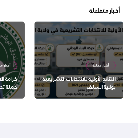
أخبار متفاعلة
أخبار محلية
أخبار مح
النتائج الأولية للانتخابات التشريعية
كرامة ال
بولاية الشلف
حملة تح
السلامة
بالشلف