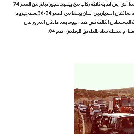
بولو فولسفاقن بترقيم ولاية عين الدفلى لكلتا السيارتين مما أدى إلى اصابة ثلاثة ركاب من بينهم عجوز تبلغ من العمر 74
سنة توفيت داخل قاعة العمليات لمستشفى الخميس و اصابة سائقي السيارتين الذان يبلغا من العمر 34-36سنة بجروح
لجسماني الثالث في هذا اليوم بعد حادثي المرور في