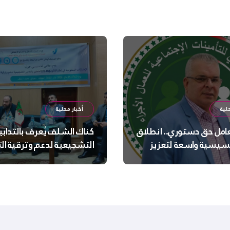
لية
أخبار محلية
عامل حق دستوري.. انطلاق
كناك الشلف يُعرف بالتدابي
سيسية واسعة لتعزيز
التشجيعية لدعم وترقية ا
 الجسدية والنفسية