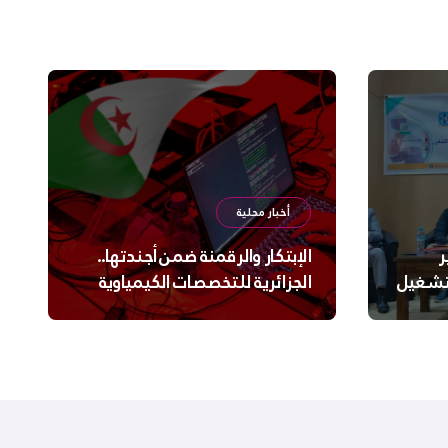
أخبار محلية
ر
الإبتكار والرقمنة ضمن أجندتها..
لتشغيل
الجزائرية للتخصصات الكيمياوية
ترعى تحدي الإبتكار الجزائري