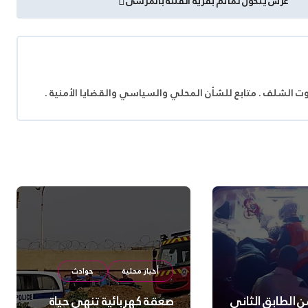
عرس يتحول لمأتم بقرية القلته بالمرسى
وت الشلف . متابع للشأن المحلي والسياسي والقضايا الأمنية .
أخبار محلية
حوادث
 الطابق الثاني
صعقة كهربائية تنهي حياة