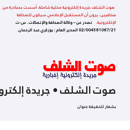
صوت الشلف ،جريدة إلكترونية محلية شاملة، أسست بمبادرة من
صحافيين ، يرون أن المستقبل الإعلامي سيكون للصحافة
الإلكترونية.
تصدر عن – وكالة الصحافة والإتصالات . س-ت
02/004581087/21 المدير العام : بوزكري عبد الرحمان.
صوت الشلف • جريدة إلكترون
بشعار للحقيقة عنوان