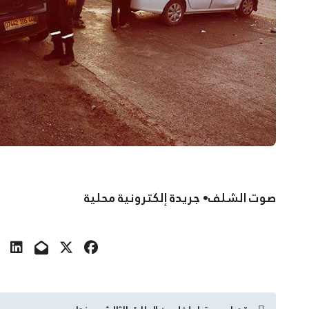
صوت الشلف• جريدة إلكترونية محلية
تصفّح