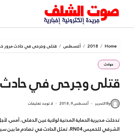
Ski
t
conten
Home
2018
أغسطس
قتلى وجرحى في حادث مرور خط
حوادث
قتلى وجرحى في حادث م
By التحرير
أغسطس 9, 2018
لا توجد تعليقات
تدخلت مديرية الحماية المدنية لولاية عين الدفلى، أمس، ل
الشرقي للخميس RN04، تمثل الحادث في تصادم