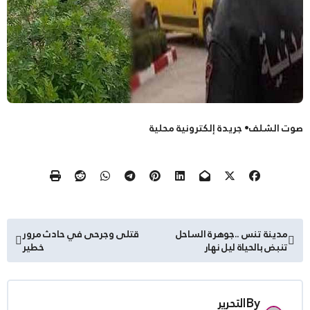
صوت الشلف• جريدة إلكترونية محلية
تصفّح
مدينة تنس ..جوهرة الساحل
قتلى وجرحى في حادث مرور
تنبض بالحياة ليل نهار
خطير
المقالات
By
التحرير