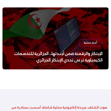
أخبار محلية
الإبتكار والرقمنة ضمن أجندتها.. الجزائرية للتخصصات
الكيمياوية ترعى تحدي الإبتكار الجزائري
صوت الشلف ،جريدة إلكترونية محلية شاملة، أسست بمبادرة من