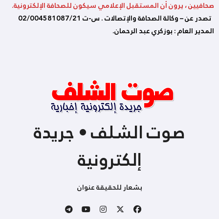
صحافيين ، يرون أن المستقبل الإعلامي سيكون للصحافة الإلكترونية.
تصدر عن – وكالة الصحافة والإتصالات . س-ت 02/004581087/21
المدير العام : بوزكري عبد الرحمان.
صوت الشلف • جريدة
إلكترونية
بشعار للحقيقة عنوان