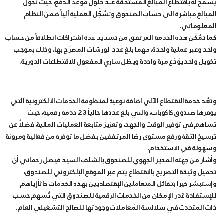
يسمح له باقتطاع المبالغ المستحقة عند حلول موعد الدفع، حيث تحُوَّل
المبالغ مباشرة إلى حساب الصندوق وتسُجَّل العملية آلياً ضمن النظام
المعلوماتي.
كما تمُكّن هذه الخدمة المرتفق من تسديد عدة اشتراكات انطلاقاً من حساب
واحد وعبر عملية واحدة، مهما بلغ عدد الورشات المصرّح بها، وذلك بموجب
تخويل واحد يوُدَع مرة واحدة ويظل ساري المفعول للاقتطاعات الدورية.
وتعُد خدمة الاقتطاع الآلي إضافة نوعية لمنظومة الخدمات الإلكترونية التي
يوفرها صندوق كاكوبات، والتي بلغ عددها حالياً 23 خدمة رقمية، حيث
تساهم في توفير الوقت والجهد، وتعزيز متابعة العمليات المالية، فضلاً عن
ترسيخ الثقة ورفع مستوى رضا المرتفقين بفضل ما توفره من فعالية ومرونة
وسهولة في الاستخدام.
وأشار من جهته المدير الجهوي للصندوق بالشلف السيد فيصل رحماني أن
تحميل وثيقة التصريح بالاقتطاع يتم عبر الموقع الإلكتروني للصندوق،
وإستبشر خيرا بتفائل المتعاملين الإقتصاديين بهذه الخدمات حاثاً إياهم
للإستفادة قدر الإمكان من الخدمات الرقمية للصندوق التي تُسهم حسب
ذات المتحدث في سلالسة المُعاملات وجودتها للصالح التشغيلي العام.