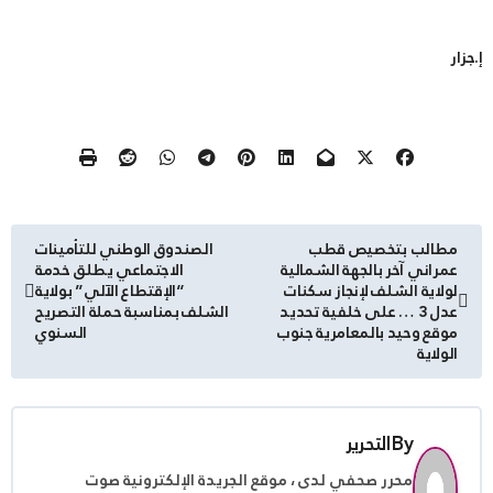
إ.جزار
تصفّح
مطالب بتخصيص قطب
الصندوق الوطني للتأمينات
عمراني آخر بالجهة الشمالية
الاجتماعي يطلق خدمة
المقالات
لولاية الشلف لإنجاز سكنات
“الإقتطاع الآلي” بولاية
عدل 3 … على خلفية تحديد
الشلف بمناسبة حملة التصريح
موقع وحيد بالمعامرية جنوب
السنوي
الولاية
By
التحرير
محرر صحفي لدى ، موقع الجريدة الإلكترونية صوت