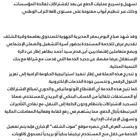
تسهيل وتسريع عمليات الدفع عن بعد للاشتراكات لفائدة المؤسسات،
وذلك عبر تنظيم أبواب مفتوحة على مستوى كافة التراب الوطني.
وقد شهد صباح اليوم بمقر المديرية الجهوية للصندوق بعاصمة ولاية الشلف
تقديم عرض للخدمة المستجدة بحضور أسرة التشغيل والضمان الإجتماعي
وبضع متعاملين إقتصاديين، أين قدم سيد أحمد بطاهر إطار عن دائرة
الإستغلال عرضا مفصلا عن جديد الخدمة التي قدمت مع شراكة مع بنك
التنمية المحلية.
و تندرج هذه الحملة في إطار تنفيذ استراتيجية الحكومة الرامية إلى تعزيز
التحول الرقمي وتحسين جودة الخدمات الإلكترونية.
كما تتيح هذه الخدمة أي الاقتطاع الأوتوماتيكي والدوري لمبالغ الاشتراكات
أو المستحقات تلقائياً من الحساب البنكي أو البريدي للمستخدم، ضمانا
لتسديد الاشتراكات بانتظام ودون الحاجة إلى التنقل، مع تفادي التأخيرات
المرتبطة بآجال الدفع، مما يسُاهم في رفع كفاءة وفعالية المعاملات المالية
وتسهيل الإجراءات الإدارية.
و بحسب العرض الذي حضره موقع “صوت الشلف” الإخباري فإنه يتم تفعيل
الخدمة من خلال منح المستخدم ترخيصًا بنكياً أو بريدياً لصندوق كاكوبات،