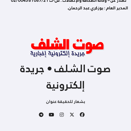
تصدر عن – وكالة الصحافة والإتصالات . س-ت 02/004581087/21
المدير العام : بوزكري عبد الرحمان.
صوت الشلف • جريدة
إلكترونية
بشعار للحقيقة عنوان