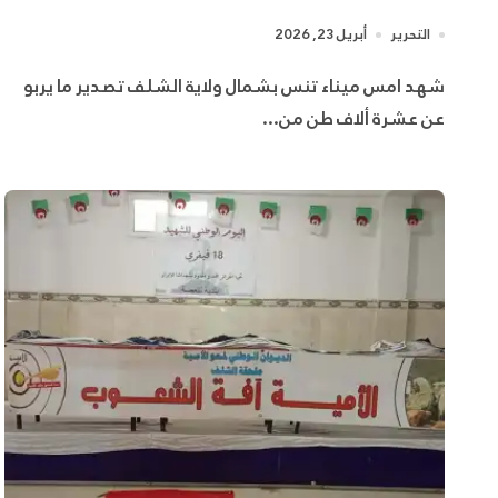
التحرير
أبريل 23, 2026
شهد امس ميناء تنس بشمال ولاية الشلف تصدير ما يربو
عن عشرة ألاف طن من...