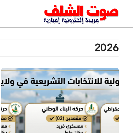
Ski
t
conten
2026