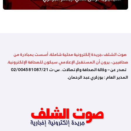
صوت الشلف ،جريدة إلكترونية محلية شاملة، أسست بمبادرة من
صحافيين ، يرون أن المستقبل الإعلامي سيكون للصحافة الإلكترونية.
تصدر عن – وكالة الصحافة والإتصالات . س-ت 02/004581087/21
المدير العام : بوزكري عبد الرحمان.