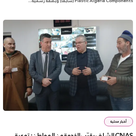
Plastic Algeria Components (سابقًا) وبصفة رسمية...
أخبار محلية
CNAS الشلف يقرّب الخدمة من المواطن: توعية