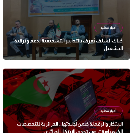
أخبار محلية
كناك الشلف يُعرف بالتدابير التشجيعية لدعم وترقية
التشغيل
أخبار محلية
الإبتكار والرقمنة ضمن أجندتها.. الجزائرية للتخصصات
الكيمياوية ترعى تحدي الإبتكار الجزائري