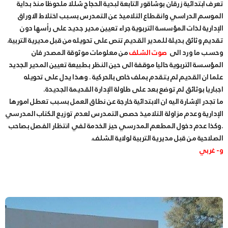
تعرف ابتدائية زرقان بوشاقور التابعة لبدية الحجاج شللا ملحوظا منذ بداية
الموسم الدراسي وانقطاع التلاميذ عن التمدرس بسبب اختلاط الاوراق
الإدارية لذات المؤسسة التربوية جراء تعيين مدير جديد على رأسها دون
تقديم وثائق بديلة للمدير القديم تنص على تحويله من قبل مديرية التربية.
وحسب ما ورد الى
صوت الشلف
من معلومات موثوقة المصدر فان
المؤسسة التربوية حاليا موقفة الى حين النظر بطبيعة تعيين المدير الجديد
علما ان القديم لم يتقدم بملف خاص بالحركية . وهذا يدل على تحويله
اجباريا بوثائق لم توضع بعد على طاولة الإدارة القديمة الجديدة.
ما تجدر الإشارة اليه ان الابتدائية خارجة عن نطاق العمل بسبب تعطل امورها
الإدارية وعدم مزاولة التلاميذ حصص التمدرس لعدم توزيع الكتاب المدرسي
.وكذا عدم دخول المطعم المدرسي حيز الخدمة لفي انتظار الفصل بصاحب
الصلاحية من قبل مديرية التربية لولاية الشلف.
و- غربي