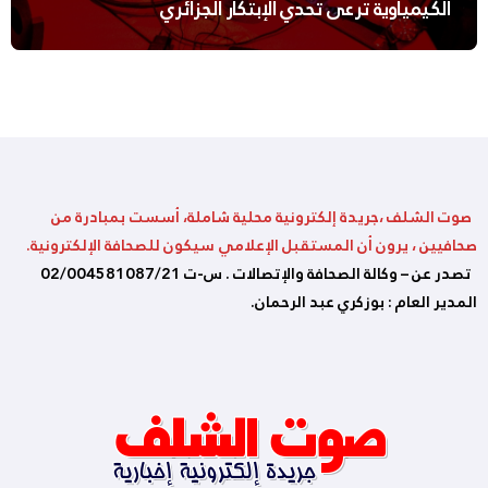
الكيمياوية ترعى تحدي الإبتكار الجزائري
صوت الشلف ،جريدة إلكترونية محلية شاملة، أسست بمبادرة من
صحافيين ، يرون أن المستقبل الإعلامي سيكون للصحافة الإلكترونية.
تصدر عن – وكالة الصحافة والإتصالات . س-ت 02/004581087/21
المدير العام : بوزكري عبد الرحمان.