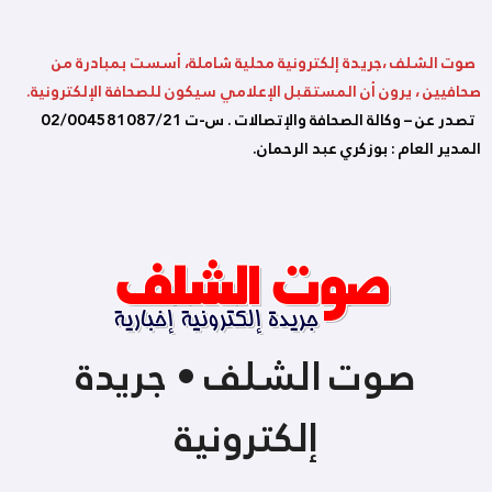
صوت الشلف ،جريدة إلكترونية محلية شاملة، أسست بمبادرة من
صحافيين ، يرون أن المستقبل الإعلامي سيكون للصحافة الإلكترونية.
تصدر عن – وكالة الصحافة والإتصالات . س-ت 02/004581087/21
المدير العام : بوزكري عبد الرحمان.
صوت الشلف • جريدة
إلكترونية