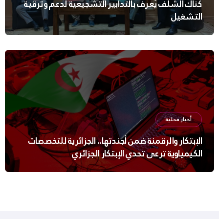
كناك الشلف يُعرف بالتدابير التشجيعية لدعم وترقية
التشغيل
أخبار محلية
الإبتكار والرقمنة ضمن أجندتها.. الجزائرية للتخصصات
الكيمياوية ترعى تحدي الإبتكار الجزائري