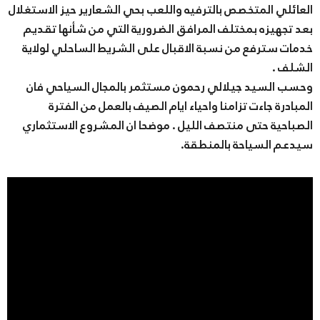
العائلي المتخصص بالترفيه واللعب بحي الشعارير حيز الاستغلال
بعد تجهيزه بمختلف المرافق الضرورية التي من شأنها تقديم
خدمات سترفع من نسبة الاقبال على الشريط الساحلي لولاية
الشلف .
وحسب السيد جيلالي رحمون مستثمر بالمجال السياحي فان
المبادرة جاءت تزامنا واحياء ايام الصيف بالعمل من الفترة
الصباحية حتى منتصف الليل . موضحا ان المشروع الاستثماري
سيدعم السياحة بالمنطقة.