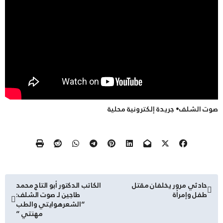
صوت الشلف• جريدة إلكترونية محلية
تصفّح
حادثي مرور يخلفان مقتل
الكاتب الدكتور أبو التاج محمد
طفل وإمرأة
طاجين لـ صوت الشلف:
المقالات
“الشعرهوايتي والطب
مهنتي “