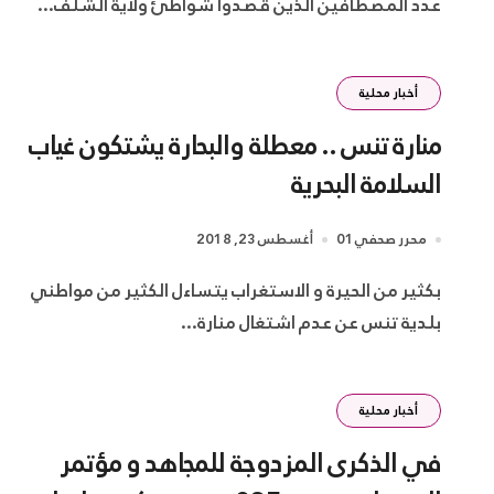
عدد المصطافين الذين قصدوا شواطئ ولاية الشلف...
أخبار محلية
منارة تنس .. معطلة والبحارة يشتكون غياب
السلامة البحرية
محرر صحفي01
أغسطس 23, 2018
بكثير من الحيرة و الاستغراب يتساءل الكثير من مواطني
بلدية تنس عن عدم اشتغال منارة...
أخبار محلية
في الذكرى المزدوجة للمجاهد و مؤتمر