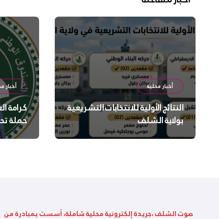
المقالات
أخبار محلية
أخبار مح
النتائج الأولية للانتخابات التشريعية
كرامة ال
بولاية الشلف
حملة تح
السلامة
بالشلف
صوت الشلف ،جريدة إلكترونية محلية شاملة، أسست بمبادرة من