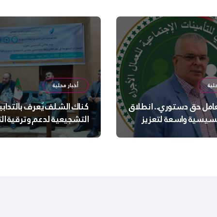
لية
أخبار محلية
عامل حق دستوري.. انطلاق
كناك الشلف يُعرف بالتدابي
سيسية واسعة لتعزيز
التشجيعية لدعم وترقية ا
 الجسدية والنفسية