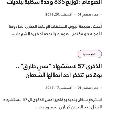
الصومام : توزيع 835 وحدة سكنية ببلديات
الشلف
محرر صحفي01
أغسطس 20, 2018
أحيت ، صبيحة اليوم، السلطات الولائية الذكرى المزدوجة
للمجاهد و مؤتمر الصومام بالتوجه لمقبرة الشهداء...
أخبار محلية
الذكرى 57 لاستشهاد “سي طارق” ..
بوقادير تتذكر احد ابطالها الشجعان
محرر صحفي01
أغسطس 17, 2018
استرجع سكان بلدية بوقادير امس الذكرى ال 57 لاستشهاد
البطل عبد الرحمن كرزازي المعروف ب...