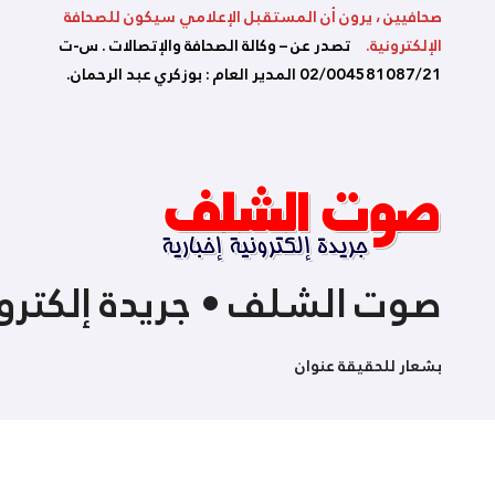
صحافيين ، يرون أن المستقبل الإعلامي سيكون للصحافة
الإلكترونية.
تصدر عن – وكالة الصحافة والإتصالات . س-ت
02/004581087/21 المدير العام : بوزكري عبد الرحمان.
صوت الشلف • جريدة إلكترون
بشعار للحقيقة عنوان
كل الحقوق محفوظة لدى صوت الشلف
|
Themeansar
by
logData