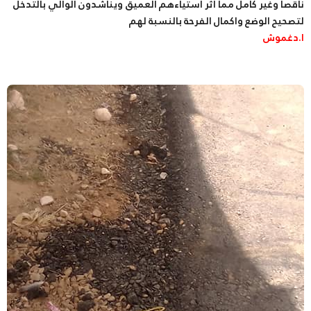
ناقصا وغير كامل مما اثر استياءهم العميق ويناشدون الوالي بالتدخل
لتصحيح الوضع واكمال الفرحة بالنسبة لهم
ا.دغموش