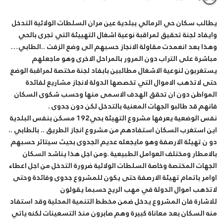
يطالب سكان حي الرمالي ببلدية عين مران السلطات الولائية التدخل
وايفاد لجنة تحقيق لمراقبة نوعية اشغال التهييئة التي تجرى بالحي
وهذا بعد انعمدت مقاولة الانجاز حسبهم الى وضع الزفت ..الطابي…
مباشرة على التراب دون المرور بالمراحل الاخرى وهو ماجعلهم
يستغربون لنوعية الاشغال مطالبين بابفاد لجنة مختصة لمراقبة الوضع
حتى لاتذهب الاموال التي تخصصها الدولة لانجاز مشاريع لفائدة
المواطن دون ان تحقق الهدف الاسمى منها وحسب شكوى السكان
فانهم قد طالبو الجهات المعنية بالتدخل لكن دون جدوى .
نفس الوضعية يعرفها مشروع التهيئة بحي192 مسكن بنفس البلدية
اين استغرب السكان استفادهم من مشروع انجاز الطريق .. بالطابي ..
دو ن تهيئة الارصفة وهو مايجعله عديم الجدوى بحيث سيتاثر حسبهم
بالامطار ومختلف العوامل الطبيعية .ومن اجل هذا يناشد السكان
الجهات المختصة وخاصة السلطات الولائية ضرورة التدخل من اجل اعطاء
اوامر باتمام تهيئة الارصفة حتى يكون للمشروع جدوى وفائدة وحتى
لاتذهب اموال الدولة في مهب الريح حسبما يقولون
للاشارة فان المشروع يدخل ضمن مخطط التنمية المحلية وقد استفاد
منه السكان بعد معاناة كبيرة وهم صابرون منذ التسعينات لكنه ياتي