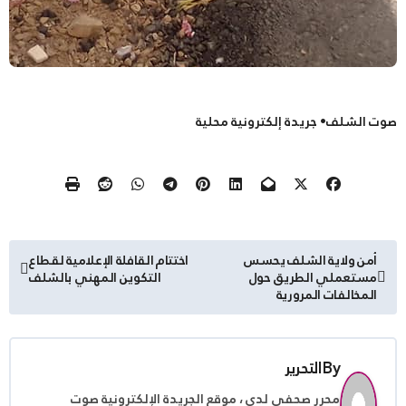
صوت الشلف• جريدة إلكترونية محلية
تصفّح
أمن ولاية الشلف يحسس
اختتام القافلة الإعلامية لقطاع
مستعملي الطريق حول
التكوين المهني بالشلف
المقالات
المخالفات المرورية
By
التحرير
محرر صحفي لدى ، موقع الجريدة الإلكترونية صوت