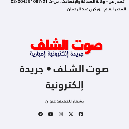
تصدر عن – وكالة الصحافة والإتصالات . س-ت 02/004581087/21
المدير العام : بوزكري عبد الرحمان.
صوت الشلف • جريدة
إلكترونية
بشعار للحقيقة عنوان