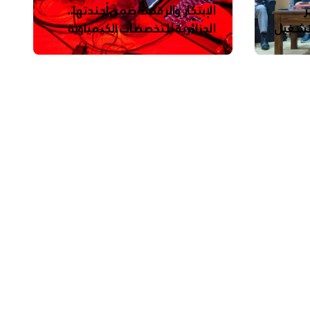
ر
الإبتكار والرقمنة ضمن أجندتها..
لتشغيل
الجزائرية للتخصصات الكيمياوية
ترعى تحدي الإبتكار الجزائري