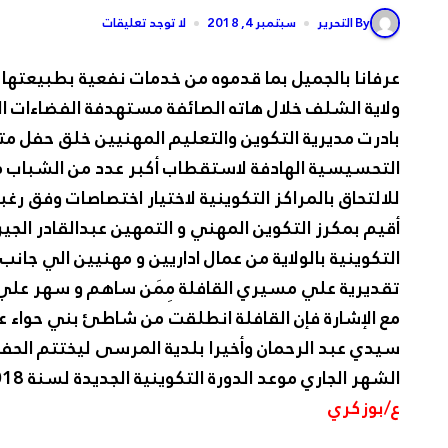
By التحرير
سبتمبر 4, 2018
لا توجد تعليقات
عرفانا بالجميل بما قدموه من خدمات نفعية بطبيعتها 
ولاية الشلف خلال هاته الصائفة مستهدفة الفضاءات الب
بادرت مديرية التكوين والتعليم المهنيين خلق حفل م
التحسيسية الهادفة لاستقطاب أكبر عدد من الشباب 
للالتحاق بالمراكز التكوينية لاختيار اختصاصات وفق ر
أقيم بمكرز التكوين المهني و التمهين عبدالقادر ال
التكوينية بالولاية من عمال اداريين و مهنيين الي جانب 
تقديرية علي مسيري القافلة مِمَن ساهم و سهر علي 
مع الإشارة فإن القافلة انطلقت من شاطئ بني حواء 
الشهر الجاري موعد الدورة التكوينية الجديدة لسنة 2018
ع/بوزكري