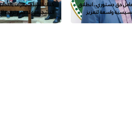
عامل حق دستوري.. انطلاق
كناك الشلف يُعرف بالتدابي
سيسية واسعة لتعزيز
التشجيعية لدعم وترقية ا
 الجسدية والنفسية