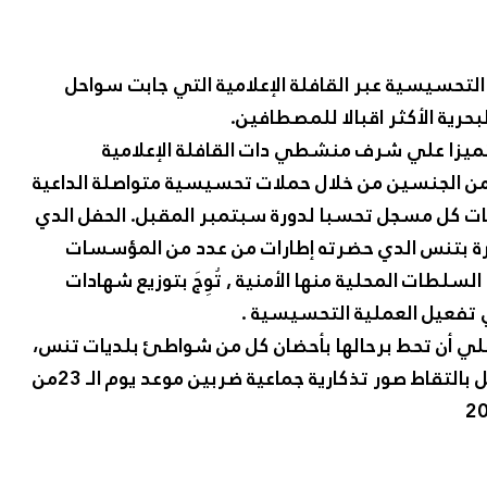
التحسيسية عبر القافلة الإعلامية التي جابت سواحل
حرية الأكثر اقبالا للمصطافين.
تميزا علي شرف منشطي دات القافلة الإعلامية
من الجنسين من خلال حملات تحسيسية متواصلة الداعية
غبات كل مسجل تحسبا لدورة سبتمبر المقبل. الحفل الدي
جيرة بتنس الدي حضرته إطارات من عدد من المؤسسات
السلطات المحلية منها الأمنية , تُوِجَ بتوزيع شهادات
تفعيل العملية التحسيسية .
علي أن تحط برحالها بأحضان كل من شواطئ بلديات تنس،
سيدي عبد الرحمان وأخيرا بلدية المرسى ليختتم الحفل بالتقاط صور تذكارية جماعية ضربين موعد يوم الـ 23من