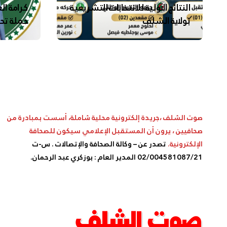
النتائج الأولية للانتخابات التشريعية
كرامة ال
بولاية الشلف
حملة تح
السلامة
بالشلف
صوت الشلف ،جريدة إلكترونية محلية شاملة، أسست بمبادرة من
صحافيين ، يرون أن المستقبل الإعلامي سيكون للصحافة
الإلكترونية.
تصدر عن – وكالة الصحافة والإتصالات . س-ت
02/004581087/21 المدير العام : بوزكري عبد الرحمان.