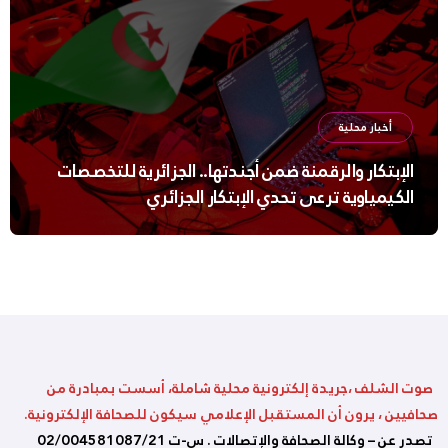
أخبار محلية
الإبتكار والرقمنة ضمن أجندتها.. الجزائرية للتخصصات
الكيمياوية ترعى تحدي الإبتكار الجزائري
صوت الشلف ،جريدة إلكترونية محلية شاملة، أسست بمبادرة من
صحافيين ، يرون أن المستقبل الإعلامي سيكون للصحافة الإلكترونية.
تصدر عن – وكالة الصحافة والإتصالات . س-ت 02/004581087/21