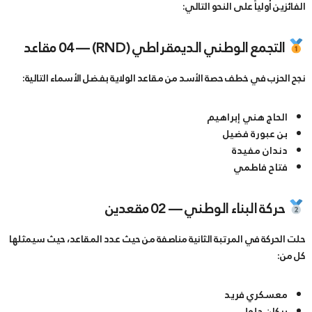
الفائزين أولياً على النحو التالي:
التجمع الوطني الديمقراطي (RND) — 04 مقاعد
​نجح الحزب في خطف حصة الأسد من مقاعد الولاية بفضل الأسماء التالية:
​الحاج هني إبراهيم
​بن عبورة فضيل
​دندان مفيدة
​فتاح فاطمي
حركة البناء الوطني — 02 مقعدين
​حلت الحركة في المرتبة الثانية مناصفة من حيث عدد المقاعد، حيث سيمثلها
كل من:
​معسكري فريد
​بركان جلول