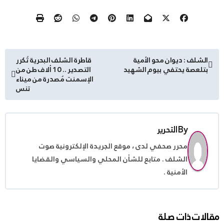
تصفّح
الشلف : ديوان محو الأمية
قاطرة الشلف البحرية تُكرر
بتلعصة يحتفي بيوم الشهيد
التصدير .. 10 ألاف طن من
المقالات
الإسمنت مُصدرة من ميناء
تنس
By
التحرير
محرر صحفي لدى ، موقع الجريدة الإلكترونية صوت
الشلف . متابع للشأن المحلي والسياسي والقضايا
الأمنية .
مقالات ذات صلة