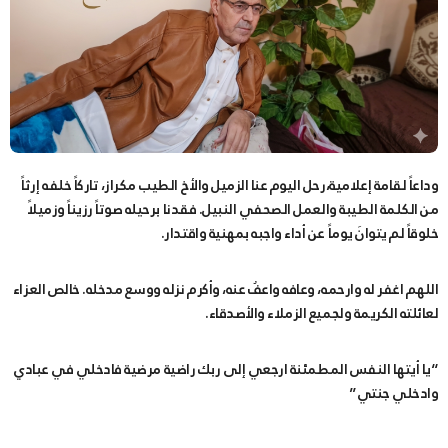
وداعاً لقامة إعلامية،​رحل اليوم عنا الزميل والأخ الطيب مكراز، تاركاً خلفه إرثاً
من الكلمة الطيبة والعمل الصحفي النبيل. فقدنا برحيله صوتاً رزيناً وزميلاً
خلوقاً لم يتوانَ يوماً عن أداء واجبه بمهنية واقتدار.
​اللهم اغفر له وارحمه، وعافه واعفُ عنه، وأكرم نزله ووسع مدخله. خالص العزاء
لعائلته الكريمة ولجميع الزملاء والأصدقاء.​
“يا أيتها النفس المطمئنة ارجعي إلى ربك راضية مرضية فادخلي في عبادي
وادخلي جنتي”