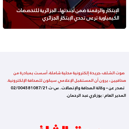
الإبتكار والرقمنة ضمن أجندتها.. الجزائرية للتخصصات
الكيمياوية ترعى تحدي الإبتكار الجزائري
صوت الشلف ،جريدة إلكترونية محلية شاملة، أسست بمبادرة من
صحافيين ، يرون أن المستقبل الإعلامي سيكون للصحافة الإلكترونية.
تصدر عن – وكالة الصحافة والإتصالات . س-ت 02/004581087/21
المدير العام : بوزكري عبد الرحمان.