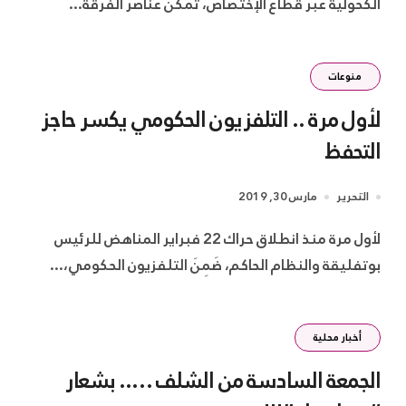
الكحولية عبر قطاع الإختصاص، تمكن عناصر الفرقة...
منوعات
لأول مرة .. التلفزيون الحكومي يكسر حاجز
التحفظ
التحرير
مارس 30, 2019
لأول مرة منذ انطلاق حراك 22 فبراير المناهض للرئيس
بوتفليقة والنظام الحاكم، ضَمِنَ التلفزيون الحكومي،...
أخبار محلية
الجمعة السادسة من الشلف ….. بشعار