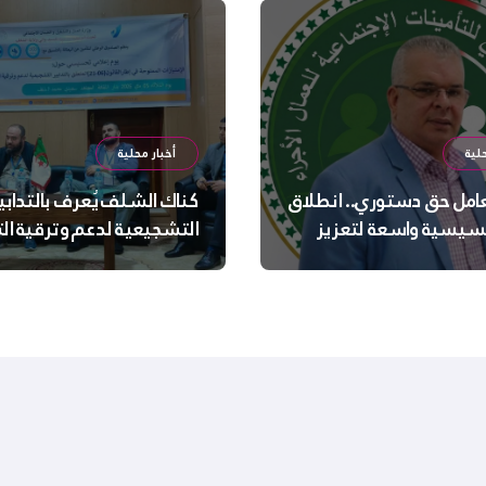
لية
أخبار محلية
عامل حق دستوري.. انطلاق
كناك الشلف يُعرف بالتدابي
سيسية واسعة لتعزيز
التشجيعية لدعم وترقية ا
 الجسدية والنفسية