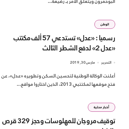
البوحمرون ويتعلق الأمر بـ رضيعة...
الوطن
رسميا : «عدل» تستدعي 57 ألف مكتتب
«عدل 2» لدفع الشطر الثالث
التحرير
مارس 30, 2019
أعلنت الوكالة الوطنية لتحسين السكن وتطويره «عدل»، عن
فتح موقعها لمكتتبي 2013، الذين اختاروا مواقع...
أخبار محلية
توقيف مروجان للمهلوسات وحجز 329 قرص