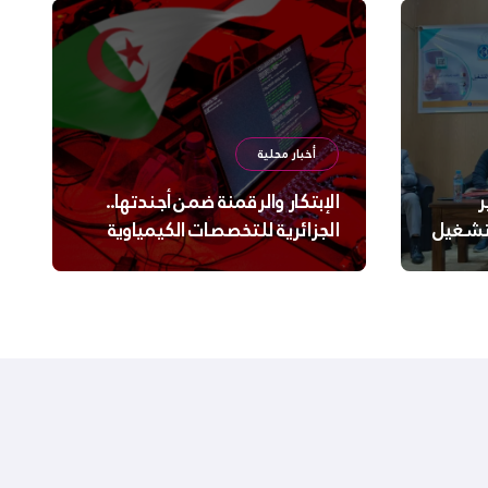
أخبار محلية
ر
الإبتكار والرقمنة ضمن أجندتها..
لتشغيل
الجزائرية للتخصصات الكيمياوية
ترعى تحدي الإبتكار الجزائري