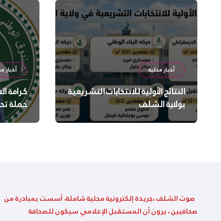
أخبار محلية
أخبار مح
النتائج الأولية للانتخابات التشريعية
كرامة ال
بولاية الشلف
حملة تح
السلامة
بالشلف
صوت الشلف ،جريدة إلكترونية محلية شاملة، أسست بمبادرة من
صحافيين ، يرون أن المستقبل الإعلامي سيكون للصحافة