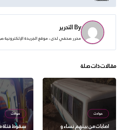
المقالات
By
التحرير
محرر صحفي لدى ، موقع الجريدة الإلكترونية ص
مقالات ذات صلة
حوادث
حوادث
اصابات من بينهم نساء و
سقوط فتاة من