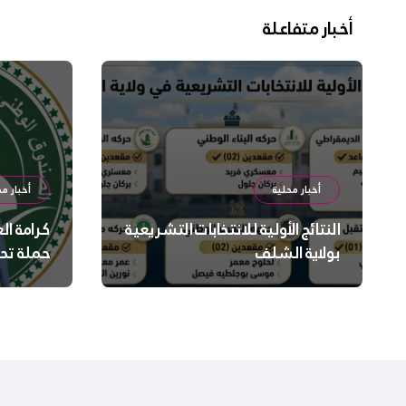
أخبار متفاعلة
أخبار محلية
أخبار مح
النتائج الأولية للانتخابات التشريعية
كرامة ال
بولاية الشلف
حملة تح
السلامة
بالشلف