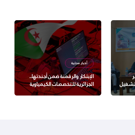
أخبار محلية
ر
الإبتكار والرقمنة ضمن أجندتها..
لتشغيل
الجزائرية للتخصصات الكيمياوية
ترعى تحدي الإبتكار الجزائري