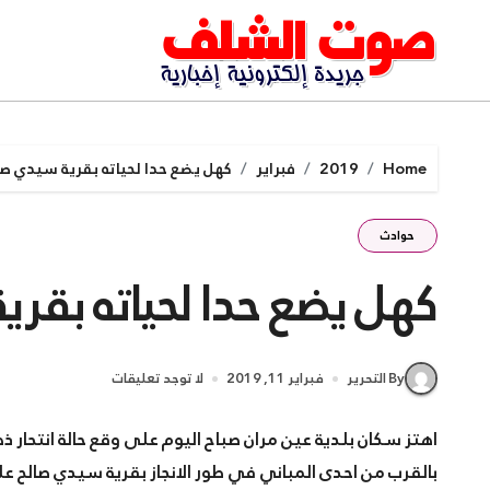
Ski
t
conten
Home
2019
فبراير
كهل يضع حدا لحياته بقرية سيدي صا
حوادث
كهل يضع حدا لحياته بقري
By التحرير
فبراير 11, 2019
لا توجد تعليقات
اهتز سكان بلدية عين مران صباح اليوم على وقع حالة انتحا