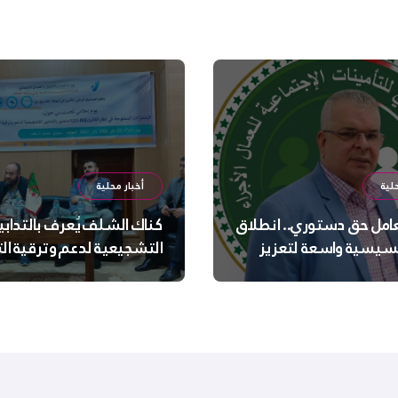
لية
أخبار محلية
عامل حق دستوري.. انطلاق
كناك الشلف يُعرف بالتدابي
سيسية واسعة لتعزيز
التشجيعية لدعم وترقية ا
 الجسدية والنفسية