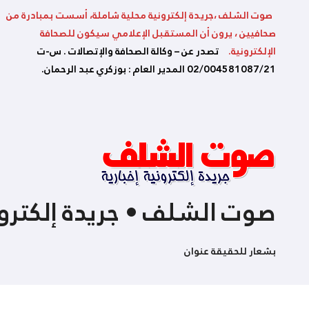
صوت الشلف ،جريدة إلكترونية محلية شاملة، أسست بمبادرة من
صحافيين ، يرون أن المستقبل الإعلامي سيكون للصحافة
الإلكترونية.
تصدر عن – وكالة الصحافة والإتصالات . س-ت
02/004581087/21 المدير العام : بوزكري عبد الرحمان.
صوت الشلف • جريدة إلكترون
بشعار للحقيقة عنوان