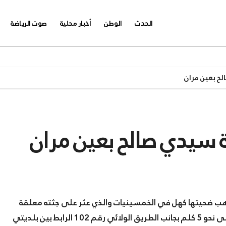
الحدث
الوطن
أخبار محلية
صوت الرياضة
لح بعين مران
ة سيدي صالح بعين مران
ر ذهب ضحيتها كهل في الخمسينيات والذي عثر على جثته معلقة
بالقرب من احدى المباني في طور الانجاز بقرية سيدي صالح على نحو 5 كلم بجانب الطريق الولائي رقم 102 الرابط بين بلديتي