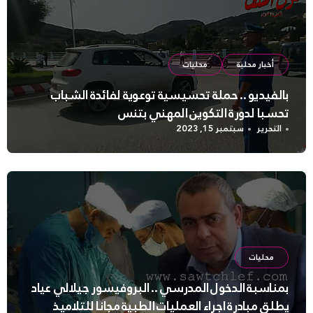
أخبار محلية
محليات
بالفيديو .. حملة تحسيسية توعوية لفائدة الشباب
تحسبا لدورة التكوين المهني بتنس
التحرير
سبتمبر 15, 2023
محليات
بمناسبة الدخول المدرسي .. البروفيسور جيلالي عياد
يطلق مبادرة اجراء العمليات الطبية مجانا للتلاميذ