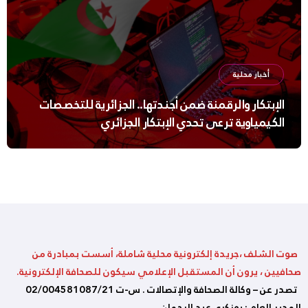
أخبار محلية
الإبتكار والرقمنة ضمن أجندتها.. الجزائرية للتخصصات
الكيمياوية ترعى تحدي الإبتكار الجزائري
صوت الشلف ،جريدة إلكترونية محلية شاملة، أسست بمبادرة من
صحافيين ، يرون أن المستقبل الإعلامي سيكون للصحافة الإلكترونية.
تصدر عن – وكالة الصحافة والإتصالات . س-ت 02/004581087/21
المدير العام : بوزكري عبد الرحمان.