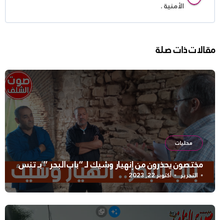
الأمنية .
مقالات ذات صلة
محليات
مختصون يحذرون من إنهيار وشيك لـ “باب البحر ” بـ تنس
التحرير
أكتوبر 22, 2023