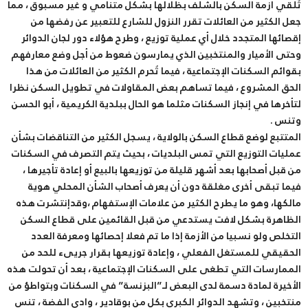
تُلقي أزمة السكن بالشلف بظلالها بشكل متنامي و غير مسبوق ، مما
جعل الكثير من العائلات تقرر النزول للشارع للتعبير عن رفضها من
إقصائها المتجدد خلال أي عملية توزيع ، وطرح هؤلاء دور لجان الدوائر
وحتى الأميار والمنتخبين الذي يمارسون ضعوط من أجل وضع معارفهم
بقوائم السكنات الإجتماعية ، فيما تُحرم الكثير من العائلات من هذا
الحق المشروع ، فيما تساهم بعض المقاولات في تطويل السكن نظرا
لتأخرها في إنجاز السكنات مثلما هو الحال ببلدية الكريمية ، أبو الحسن
وتنس .
المتتبع لوضع قطاع السكن بالولاية ، يسجل الكثير من التناقضات بشأن
عمليات التوزيع التي تمس البلديات ، بحيث يتم التصرف في السكنات
من قبل أصحابها بعد أشهر قليلة من توزيعها بالبيع أو إعادة تأجيرها ،
فيما تبقى أخرى مغلقة دون أن يعرف أصحاب الشأن المحلي هوية
مالكها، وهو ما يطرح الكثير من علامات الإستفهام ،وقدإنتشرت هذه
الظاهرة بشكل لافت يستدعي من قبل القائمين على قطاع السكن
التخلص ولو نسبيا من الأزمة إذا ما تم فعلا إحصائها ومعرفة العدد
الحقيقي للمستغل الفعلي ، وإعادة توزيعها بقرار جريىء للحد من
الممارسات التي تطغى على السكنات الإجتماعية ، بعد أن تحولت هذه
الأخيرة لمادة دسمة لدى البعض لـ”البزنسة” في السكنات وبتواطؤ من
منتخبين ، وتشهد الدوائر الكبرى بكل من بوقادير ، وادي الفضة ، تنس