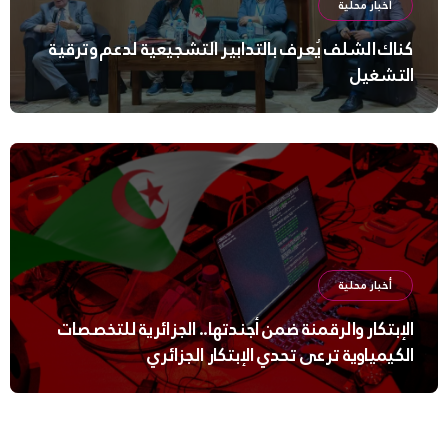
أخبار محلية
كناك الشلف يُعرف بالتدابير التشجيعية لدعم وترقية
التشغيل
أخبار محلية
الإبتكار والرقمنة ضمن أجندتها.. الجزائرية للتخصصات
الكيمياوية ترعى تحدي الإبتكار الجزائري