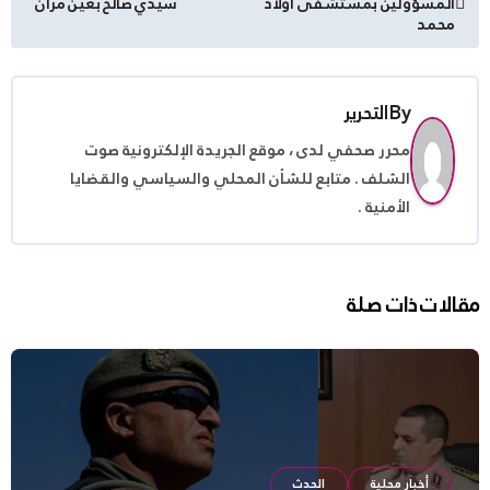
المسؤولين بمستشفى أولاد
سيدي صالح بعين مران
المقالات
محمد
By
التحرير
محرر صحفي لدى ، موقع الجريدة الإلكترونية صوت
الشلف . متابع للشأن المحلي والسياسي والقضايا
الأمنية .
مقالات ذات صلة
أخبار محلية
الحدث