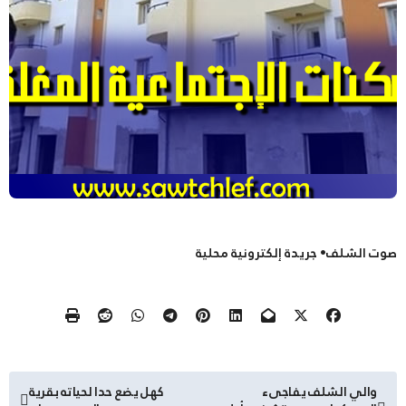
صوت الشلف• جريدة إلكترونية محلية
تصفّح
والي الشلف يفاجىء
كهل يضع حدا لحياته بقرية