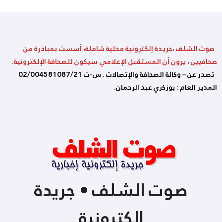
صوت الشلف ،جريدة إلكترونية محلية شاملة، أسست بمبادرة من
صحافيين ، يرون أن المستقبل الإعلامي سيكون للصحافة الإلكترونية.
تصدر عن – وكالة الصحافة والإتصالات . س-ت 02/004581087/21
المدير العام : بوزكري عبد الرحمان.
صوت الشلف • جريدة
إلكترونية