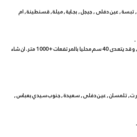
 , تبسة , عين دفلى , جيجل , بجـاية , ميلة , قسنطينة , ام
.
* سمك الثلوج المتوقع : قد يصل او يفوق بين 15-20 سم , و قد يتعدى 40 سم محليا بالمرتفعات +1000 متر. ان شاء
تيارت , تلمسان , عين دفلى , سعيدة , جنوب سيدي بعباس ,