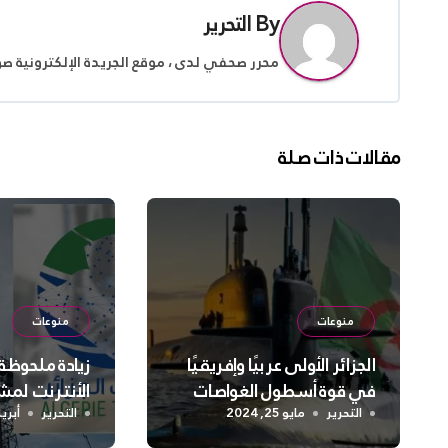
By
التحرير
محرر صحفي لدى ، موقع الجريدة الإلكترونية ص
مقالات ذات صلة
منوعات
منوعات
الجزائر الأولى عربيًا وإفريقيًا
زيادة ملحوظ
في قوة أسطول الغواصات
الأنترنت لم
عرض 300
التحرير
مايو 25, 2024
التحرير
أبريل 28, 