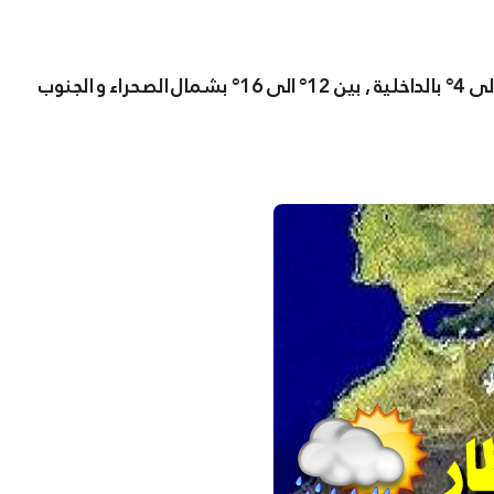
ستترواح بين 6° الى 12° بالسواحل و القرب منها , بين 0° الى 4° بالداخلية , بين 12° الى 16° بشمال الصحراء و الجنوب