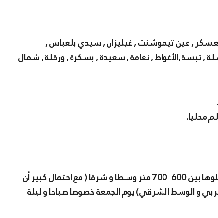
معسكر , عين تيموشنت , غيليزان , سيدي بلعباس ,
ة , تبسة ,الأغواط , نعامة , سعيدة , بسكرة , ورقلة , شمال
الولايات المعنية بقوة بالثلوج على المرتفعات التي يصل علوها بين 600_700 متر وسطا و شرقا ( مع احتمال كبير أن
 بالوسط و الوسط الغربي و الوسط الشرقي) يوم الجمعة خصوصا صباحا و ليلة