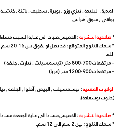
المدية , البليدة , تيزي وزو , بويرة , سطيف , باتنة , خنشلة
بواقي , سوق أهراس.
*
صلاحية النشرية
: الخميس صباحا الى غــاية السبت مساءا 
الله.
– مرتفعات 700-800 متر (تيسمسيلت , تيارت , جلفة )
– مرتفعات 900-1200 متر (غربا)
الولايات المعنية
: تيسمسيلت , البيض , آفلوا , الجلفة , 
(جنوب بوسعادة).
*
صلاحية النشرية
: الخميس مساءا الى غـاية الجمعة مساءا.
* سمك الثلوج : بين 2 سم الى 12 سم.