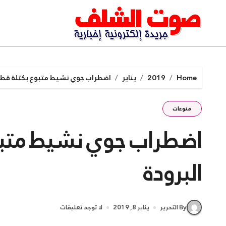
Ski
t
conten
Home
2019
يناير
اضطراب جوي نشيط متبوع بكتلة قطب
منوعات
اضطراب جوي نشيط متبو
البرودة
By التحرير
يناير 8, 2019
لا توجد تعليقات