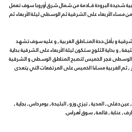
ن مساء الأربعاء على الشرقية ثم الوسطى ليلة الأربعاء ثم
ية و بأقل حدة المنــاطق الغربية , و عليه سوف تشهد
, و بداية الثلوج ستكون ليلة الأربعاء على الشرقية بداية
 علوها 1000 متر ثم تصل الى الوسطى فجر الخميس لتصبح المناطق الوسطى و الشرقية
وج بداية من المرتفعات التي يتعدى علوها 800 متر , ثم الغربية مساءا الخميس على المرتفعات التي يتعدى
, عين دفلى , المدية , تيزي وزو , البليدة , بومرداس , بجاية ,
رف , عنابة , قالمة , سوق أهراس.