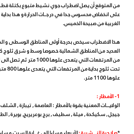
من المتوقع أن يصل اضطراب جوي نشيط متبوع بكتلة قطبية شديدة البرودة قــادمة من شمال شرق أوروبا سوف تعمل
على انخفاض محسوس جدا في درجــات الحرارة و هذا بداية م
الغربية من صبيحة الخميس.
هذا الاضطراب سيخص بدرجة أولى المناطق الوسطى و الشرق
العديد من المناطق الشمالية خصوصا وسط و شرق ثلوج كثيفة 
من المرتفعات التي يتعدى
تحت ثل
علوها 1100 متر.
1- الأمطار :
الولايـــات المعنية بقوة بالأمطار : العاصمة , تيبازة , الشلف 
جيجل , سكيكدة , ميلة , سطيف , برج بوعريريج, بويرة , الطا
*
صلاحية النـــشرية :
الأربعاء مساءا الى غـــاية السبت مساء