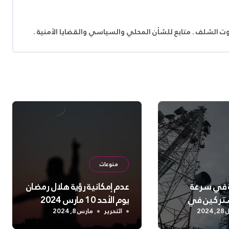
وت الشلف . متابع للشأن المحلي والسياسي والقضايا الأمنية .
منوعات
ة في سرعة
عدم إمكانية رؤية هلال رمضان
شتركين في
يوم الأحد 10 مارس 2024
2024
التحرير
مارس 8, 2024