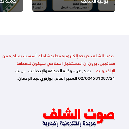
بولاية الشلف
حملة تح
السلامة
بالشلف
صوت الشلف ،جريدة إلكترونية محلية شاملة، أسست بمبادرة من
صحافيين ، يرون أن المستقبل الإعلامي سيكون للصحافة
الإلكترونية.
تصدر عن – وكالة الصحافة والإتصالات . س-ت
02/004581087/21 المدير العام : بوزكري عبد الرحمان.