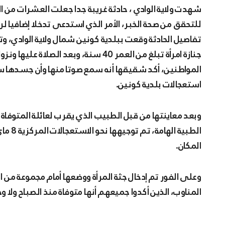
شهدت ولاية الوادي ، حادثة غريبة جدا جعلت العشرات من الفضوليين يبادرون إلى التوجه نحو الاستعجالات المركزية
للتحقق من صحة الخبر، الأمر الذي استدعى تدخلا إضافيا لرج
تفاصيل الحادثة وقعت ببلدية كونين شمال ولاية الوادي، و
جنازة امرأة تبلغ من العمر 40 سنة، وبع
المواطنين، أكد شقيقها أنه سمع صوتا منها وأن جسدها ساخ
استعجالات بلدية كونين.
وبعد معاينتها من قبل الطبيب الذي يقرب لعائلة المتوفاة 
الطبية
المكان.
وعلى الفور تم إدخال جثة المرأة ووضعها أمام مجموعة من
المناوب، الذين أكدوا جميعهم أنها متوفاة منذ الصباح ولا 