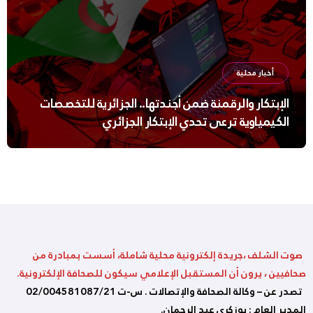
أخبار محلية
الإبتكار والرقمنة ضمن أجندتها.. الجزائرية للتخصصات
الكيمياوية ترعى تحدي الإبتكار الجزائري
صوت الشلف ،جريدة إلكترونية محلية شاملة، أسست بمبادرة من
صحافيين ، يرون أن المستقبل الإعلامي سيكون للصحافة الإلكترونية.
تصدر عن – وكالة الصحافة والإتصالات . س-ت 02/004581087/21
المدير العام : بوزكري عبد الرحمان.