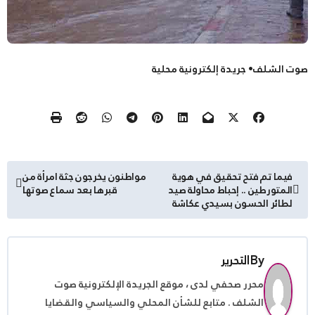
صوت الشلف• جريدة إلكترونية محلية
تصفّح
فيما تم فتح تحقيق في هوية
مواطنون يخرجون جثة امرأة من
المتورطين .. إحباط محاولة صيد
قبرها بعد سماع صوتها
المقالات
لطائر الحسون بسيدي عكاشة
By
التحرير
محرر صحفي لدى ، موقع الجريدة الإلكترونية صوت
الشلف . متابع للشأن المحلي والسياسي والقضايا