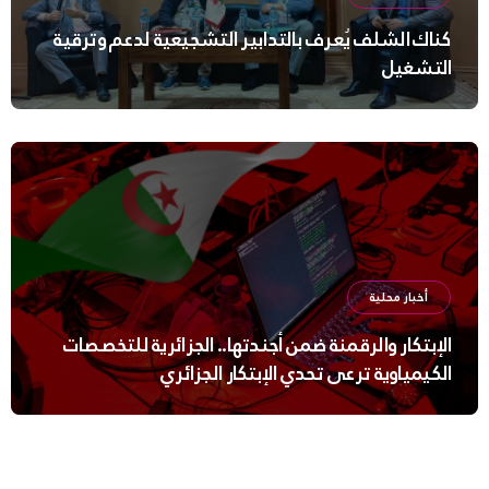
كناك الشلف يُعرف بالتدابير التشجيعية لدعم وترقية
التشغيل
أخبار محلية
الإبتكار والرقمنة ضمن أجندتها.. الجزائرية للتخصصات
الكيمياوية ترعى تحدي الإبتكار الجزائري