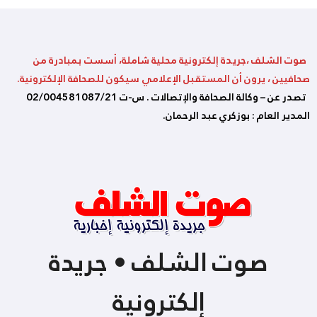
صوت الشلف ،جريدة إلكترونية محلية شاملة، أسست بمبادرة من
صحافيين ، يرون أن المستقبل الإعلامي سيكون للصحافة الإلكترونية.
تصدر عن – وكالة الصحافة والإتصالات . س-ت 02/004581087/21
المدير العام : بوزكري عبد الرحمان.
صوت الشلف • جريدة
إلكترونية