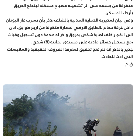
متفرقة من جسمه على إثر تشغيله مصباح مسكنه ليندلع الحريق
بأرجاء المسكن .
وفي بيان لمديرية الحماية المدنية بالشلف ،ذكر بأن تسرب غاز البوتان
داخل غرفة حمام بالطابق الارضي لعمارة متكونة من اربع طوابق، ادى
الى انفجار خلف اصابة شخص بحروق واخر له صدمة دون تسجيل وفيات
،مع تسجيل خسائر مادية على مستوى ثمانية (8) شقق.
جدير بالذكر أنه تم فتح تحقيق لمعرفة الظروف الحقيقية والملابسات
التي أدت للحادث.
ق-م