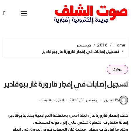
Ski
t
conten
Home
2018
ديسمبر
تسجيل إصابات في إفجار قارورة غاز ببوقادير
حوادث
تسجيل إصابات في إفجار قارورة غاز ببوقادير
By التحرير
ديسمبر 31, 2018
لا توجد تعليقات
خلف إنفجار قارورة غاز ، ليلة أمس، بمنطقة الدوايدية ببلدية بوقادير،
إصابة متفاوته الخطوة شخص على إثر دخوله لمسكنه .
وفق ما أفادت به مصادر محلية فإن المصاب تعرض لحروق في أنحاء