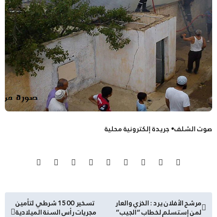
صوت الشلف• جريدة إلكترونية محلية
تصفّح
مرشح الأفلان يرد : الخزي والعار
تسخير 1500 شرطي لتأمين
لمن إستسلم لخطاب “الجيب”
مجريات رأس السنة الميلادية