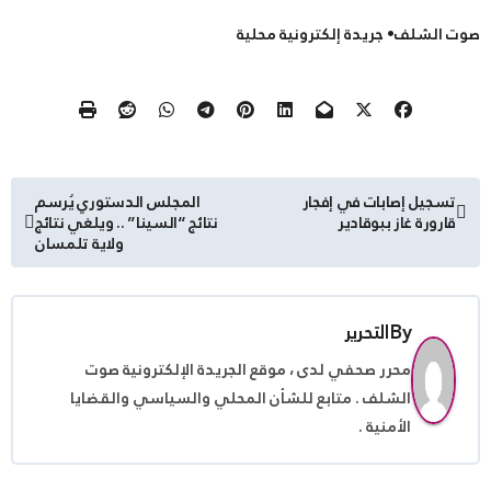
صوت الشلف• جريدة إلكترونية محلية
تصفّح
تسجيل إصابات في إفجار
المجلس الدستوري يُرسم
قارورة غاز ببوقادير
نتائج “السينا” .. ويلغي نتائج
المقالات
ولاية تلمسان
By
التحرير
محرر صحفي لدى ، موقع الجريدة الإلكترونية صوت
الشلف . متابع للشأن المحلي والسياسي والقضايا
الأمنية .