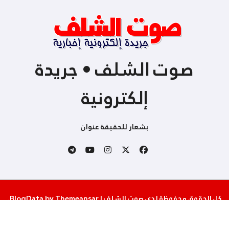
صوت الشلف • جريدة
إلكترونية
بشعار للحقيقة عنوان
كل الحقوق محفوظة لدى صوت الشلف
|
Themeansar
by
BlogData
.
من نحن
إتصل بنا
سياسة الخصوصية والإستخدام