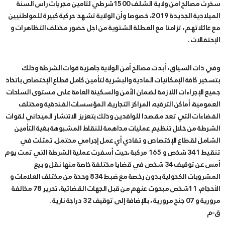
سخرت مصالح أمن ولاية الشلف 1500شرطي لتأمين مجريات رأس السنة
الميلادية الجديدة 2019، خصوصا وأن الولاية تشهد حركية كبيرة للمواطنيين
مع عائلاتهم ، تزامنا مع العطلة الشتوية من اجل حضور مختلف التظاهرات و
الإحتفالات .
وفي ذات السياق ، أبدت مصالح أمن الولاية جاهزية قوات الشرطة وذلك
بتسخير كافة الإمكانيات المادية والبشرية لتأمين كامل قطاع الإختصاص باتخاذ
جميع الإجراءات اللازمة لضمان الأمن والسكينة العامة على مستوى الساحات
العمومية، أماكن الترفيه، المراكز التجارية، المؤسسات الفندقية ومختلف
الفضاءات التي تعد مقصدا للوافدين وذلك بتعزيز الانتشار الميداني لقوات
الشرطة من خلال تنظيم عمليات مداهمة للنقاط المشبوهة بغية التأمين
الشامل لقطاع الإختصاص و تفادي أي عمل إجرامي محتمل. تمثلت في
تنقيط 341 شخص و 165 مركبة ،حيث أسفرت عملية الشرطة التي تمت يوم
أمس عن توقيف 34 شخص في قضايا مختلفة خاصة منها نقل و بيع
المشروبات الكحولية بدون رخصة مع ضبط 834 وحدة من مختلف العلامات و
الأحجام، 11شخص مبحوث عنهم من قبل الجهات القضائية، تحرير 78 مخالفة
مرورية و 07 جنح مرورية ، بالإضافة إلى توقيف 32 دراجة نارية .
ق-م