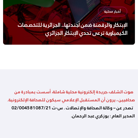
أخبار محلية
الإبتكار والرقمنة ضمن أجندتها.. الجزائرية للتخصصات
الكيمياوية ترعى تحدي الإبتكار الجزائري
صوت الشلف ،جريدة إلكترونية محلية شاملة، أسست بمبادرة من
صحافيين ، يرون أن المستقبل الإعلامي سيكون للصحافة الإلكترونية.
تصدر عن – وكالة الصحافة والإتصالات . س-ت 02/004581087/21
المدير العام : بوزكري عبد الرحمان.