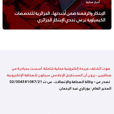
أخبار محلية
الإبتكار والرقمنة ضمن أجندتها.. الجزائرية للتخصصات
الكيمياوية ترعى تحدي الإبتكار الجزائري
صوت الشلف ،جريدة إلكترونية محلية شاملة، أسست بمبادرة من
صحافيين ، يرون أن المستقبل الإعلامي سيكون للصحافة الإلكترونية.
تصدر عن – وكالة الصحافة والإتصالات . س-ت 02/004581087/21
المدير العام : بوزكري عبد الرحمان.