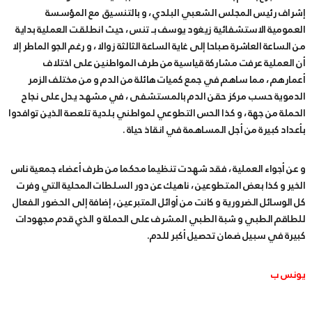
إشراف رئيس المجلس الشعبي البلدي ، و بالتنسيق مع المؤسسة
العمومية الاستشفائية زيغود يوسف بـ تنس ، حيث انطلقت العملية بداية
من الساعة العاشرة صباحا إلى غاية الساعة الثالثة زوالا ، و رغم الجو الماطر إلا
أن العملية عرفت مشاركة قياسية من طرف المواطنين على اختلاف
أعمارهم ، مما ساهم في جمع كميات هائلة من الدم و من مختلف الزمر
الدموية حسب مركز حقن الدم بالمستشفى ، في مشهد يدل على نجاح
الحملة من جهة ، و كذا الحس التطوعي لمواطني بلدية تلعصة الذين توافدوا
بأعداد كبيرة من أجل المساهمة في انقاذ حياة .
و عن أجواء العملية ، فقد شهدت تنظيما محكما من طرف أعضاء جمعية ناس
الخير و كذا بعض المتطوعين ، ناهيك عن دور السلطات المحلية التي وفرت
كل الوسائل الضرورية و كانت من أوائل المتبرعين ، إضافة إلى الحضور الفعال
للطاقم الطبي و شبة الطبي المشرف على الحملة و الذي قدم مجهودات
كبيرة في سبيل ضمان تحصيل أكبر للدم.
يونس ب