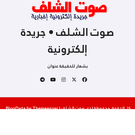
صوت الشلف • جريدة
إلكترونية
بشعار للحقيقة عنوان
كل الحقوق محفوظة لدى صوت الشلف
|
Themeansar
by
BlogData
.
من نحن
إتصل بنا
سياسة الخصوصية والإستخدام
شروط المساهمة و النشر