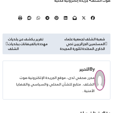
صوت الشلف• جريدة إلكترونية محلية
تصفّح
شعبة الشلف لجمعية علماء
تقرير يكشف عن بلديات
المسلمين الجزائريين تحي
مهددة بالفيضانات ببلديات
المقالات
الذكرى المخلدة للثورة المجيدة
الشلف
By
التحرير
محرر صحفي لدى ، موقع الجريدة الإلكترونية صوت
الشلف . متابع للشأن المحلي والسياسي والقضايا
الأمنية .