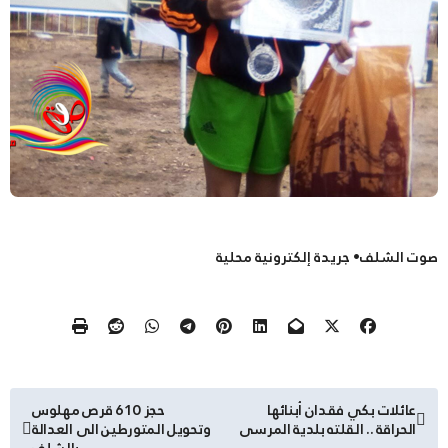
صوت الشلف• جريدة إلكترونية محلية
تصفّح
عائلات بكي فقدان أبنائها
حجز 610 قرص مهلوس
الحراقة .. القلته بلدية المرسى
وتحويل المتورطين الى العدالة
المقالات
بالشلف