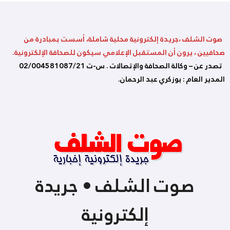
صوت الشلف ،جريدة إلكترونية محلية شاملة، أسست بمبادرة من
صحافيين ، يرون أن المستقبل الإعلامي سيكون للصحافة الإلكترونية.
تصدر عن – وكالة الصحافة والإتصالات . س-ت 02/004581087/21
المدير العام : بوزكري عبد الرحمان.
صوت الشلف • جريدة
إلكترونية