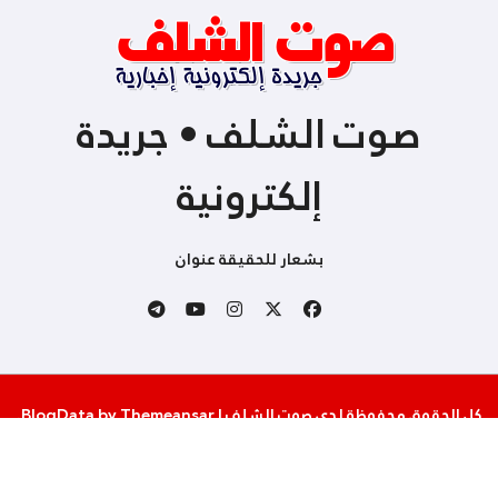
صوت الشلف • جريدة
إلكترونية
بشعار للحقيقة عنوان
كل الحقوق محفوظة لدى صوت الشلف
|
Themeansar
by
BlogData
.
من نحن
إتصل بنا
سياسة الخصوصية والإستخدام
شروط المساهمة و النشر