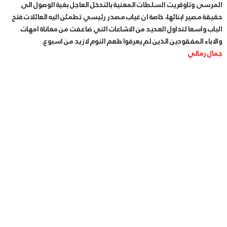
المرسى وتاوقريت السلطات المعنية بالتدخل العاجل بغية الوصول الى
حقيقة مصير ابنائها، خاصة ان غياب مصدر رئيسي تطمئن اليه العائلات فتح
الباب واسعا لتداول العديد من الاشاعات التي ضاعفت من معاناة امهات
والاباء المفقودين الذين لم يعرفوا طعم النوم لازيد من اسبوع.
جمال رمالي