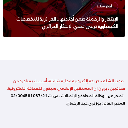
أخبار محلية
الإبتكار والرقمنة ضمن أجندتها.. الجزائرية للتخصصات
الكيمياوية ترعى تحدي الإبتكار الجزائري
صوت الشلف ،جريدة إلكترونية محلية شاملة، أسست بمبادرة من
صحافيين ، يرون أن المستقبل الإعلامي سيكون للصحافة الإلكترونية.
تصدر عن – وكالة الصحافة والإتصالات . س-ت 02/004581087/21
المدير العام : بوزكري عبد الرحمان.