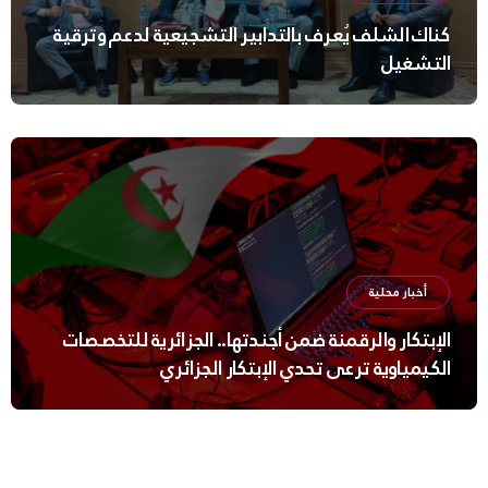
كناك الشلف يُعرف بالتدابير التشجيعية لدعم وترقية
التشغيل
أخبار محلية
الإبتكار والرقمنة ضمن أجندتها.. الجزائرية للتخصصات
الكيمياوية ترعى تحدي الإبتكار الجزائري