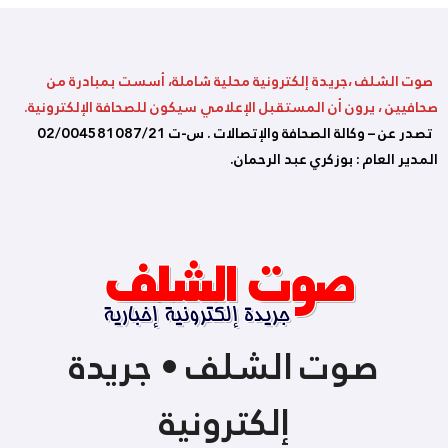
صوت الشلف ،جريدة إلكترونية محلية شاملة، أسست بمبادرة من
صحافيين ، يرون أن المستقبل الإعلامي سيكون للصحافة الإلكترونية.
تصدر عن – وكالة الصحافة والإتصالات . س-ت 02/004581087/21
المدير العام : بوزكري عبد الرحمان.
صوت الشلف • جريدة
إلكترونية