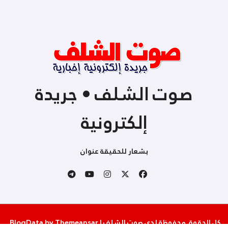
صوت الشلف • جريدة
إلكترونية
بشعار للحقيقة عنوان
كل الحقوق محفوظة لدى صوت الشلف
|
Themeansar
by
BlogData
.