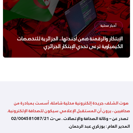
أخبار محلية
الإبتكار والرقمنة ضمن أجندتها.. الجزائرية للتخصصات
الكيمياوية ترعى تحدي الإبتكار الجزائري
صوت الشلف ،جريدة إلكترونية محلية شاملة، أسست بمبادرة من
صحافيين ، يرون أن المستقبل الإعلامي سيكون للصحافة الإلكترونية.
تصدر عن – وكالة الصحافة والإتصالات . س-ت 02/004581087/21
المدير العام : بوزكري عبد الرحمان.