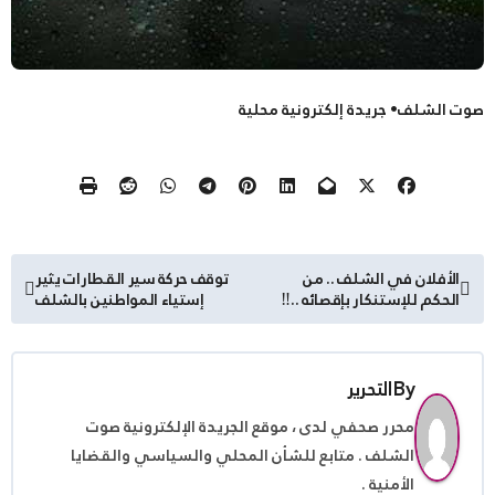
صوت الشلف• جريدة إلكترونية محلية
تصفّح
الأفلان في الشلف .. من
توقف حركة سير القطارات يثير
الحكم للإستنكار بإقصائه ..‼
إستياء المواطنين بالشلف
المقالات
By
التحرير
محرر صحفي لدى ، موقع الجريدة الإلكترونية صوت
الشلف . متابع للشأن المحلي والسياسي والقضايا
الأمنية .