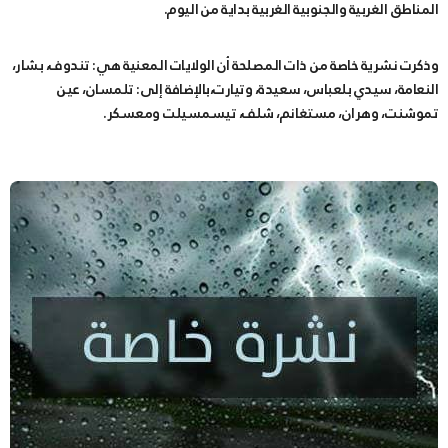
المناطق الغربية والجنوبية الغربية بداية من اليوم.
وذكرت نشرية خاصة من ذات المصلحة أن الولايات المعنية هي: تندوف، بشار،
النعامة، سيدي بلعباس، سعيدة، وتيارت،بالإضافة إلى: تلمسان، عين
تموشنت، وهران، مستغانم، شلف، تيسمسيلت ومعسكر.