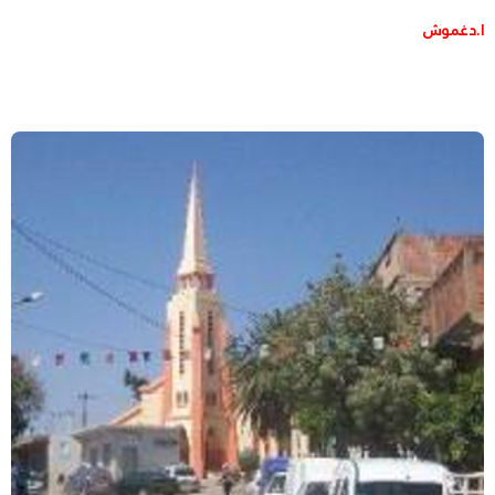
ا.دغموش