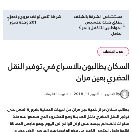
تصفّح
مستشفى الشرفة بالشلف
شرطة تنس توقف مروج وتحجز
يطلق حملة لتحسيس
281 وحدة خمور
المقالات
المواطنين للتكفل بالمرأة
الحامل
صوت البلديات
السكان يطالبون بالاسراع في توفير النقل
الحضري بعين مران
By التحرير
أكتوبر 11, 2018
لا توجد تعليقات
يطالب سكان مركز بلدية عين مران من الجهات المعنية بضرورة العمل على
توفير النقل الحضري داخل المدينة وهو المشروع الذي سمعوا عنه منذ
سنوات لالكنه لم يجسد على ارض الواقع الى اليوم .وهو ماجعل المعاناة
قائمة ولعل المتضرر الكبير من هذه الوضعية هم المرضى الذين يجبرون