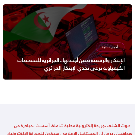
أخبار محلية
الإبتكار والرقمنة ضمن أجندتها.. الجزائرية للتخصصات
الكيمياوية ترعى تحدي الإبتكار الجزائري
صوت الشلف ،جريدة إلكترونية محلية شاملة، أسست بمبادرة من
صحافيين ، يرون أن المستقبل الإعلامي سيكون للصحافة الإلكترونية.