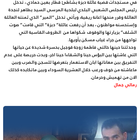
في مستجدات قضية عائلة دبزة بشاطئ قطار بعين حمادي ، تدخل
رئيس المجلس الشعبي البلدي لبلدية المرسى السيد بطاهر لنجدة
العائلة وقرر منحها اعانة ريفية، ويأتي تدخل “المير” الذي ثمنته العائلة
وإستحسنه مواطنون ، بعد أن رفعت عائلة” دبزة” التي قامت” صوت
الشلف” بزيارتها والوقوف شكواها من الظروف القاسية التي
تواجهها من جراء غياب مسكن يأويها.
وحدثتنا حينها خالتي فاطمة زوجة قوجيل بحسرة شديدة عن حياتها
التي عاشتها بين البؤس حينا والشقاءا حينا اخر، وبدت حريصة على عدم
التفريق بين معاناتها ابان الاستعمار بتعرضها للسجن والضرب وبين
ماعاشته من خوف ورعب خلال العشرية السوداء وبين ماتكابده كذلك
الان من تهميش وحرمان.
رمالي جمال