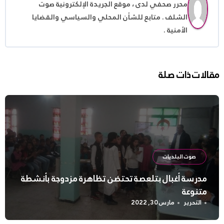
محرر صحفي لدى ، موقع الجريدة الإلكترونية صوت
الشلف . متابع للشأن المحلي والسياسي والقضايا
الأمنية .
مقالات ذات صلة
صوت البلديات
مدرسة أغبال بتلعصة تحتضن تظاهرة مزدوجة بأنشطة
متنوعة
التحرير
مارس 30, 2022