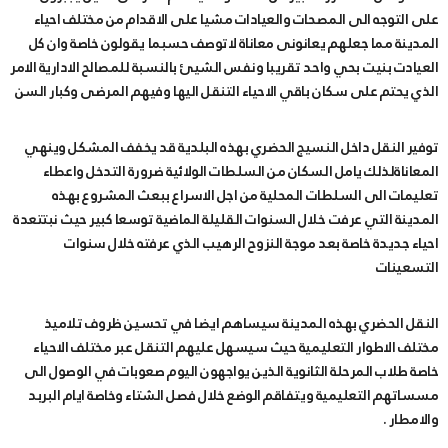
على التوجه الى المصحات والعيادات مشيا على الاقدام من مختلف احياء
المدينة مما جعلهم يعانونى معاناة لاتوصف حسبما يقولون خاصة وان كل
العيادت بنيت بحي واحد تقريبا ونفس الشيئ بالنسبة للمصالح الادارية الامر
الذي يحتم على سكان باقي الاحياء التنقل اليها وفيهم المرضى وكبار السن
توفير النقل داخل النسيج الحضري بهذه البلدية قد يخفف المشكل وينهي
المعاناةلذلك يامل السكان من السلطات الولائية ضرورة التدخل واعطاء
تعليمات الى السلطات المحلية من اجل الاسراع ببعث المشروع بهذه
المدينة التي عرفت خلال السنوات القليلة الماضية توسعا كبير حيث نبتتعدة
احياء جديدة خاصة بعد موجة النزوح الرهيب الذي عرفته خلال سنوات
التسعينات
النقل الحضري بهذه المدينة سيساهم ايضا في تحسين ظروف تلاميذ
مختلف الاطوار التعليمية حيث سيسهل عليهم التنقل عبر مختلف الاحياء
خاصة طلاب المرحلة الثانوية الذين يواجهون اليوم صعوبات في الوصول الى
مسساتهم التعليمية ويتفاقم الوضع خلال فصل الشتاء وخاصة ايام البربد
والامطار .