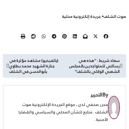
صوت الشلف• جريدة إلكترونية محلية
تصفّح
سعاد شريط : “هذه هي
(بالفيديو) مشاهد مؤثرة في
رسالتي للمتواجدين بالمجلس
جنازة الشهيد محمد بطاوي
المقالات
الشعبي الولائي بالشلف”
بأبوالحسن في الشلف
By
التحرير
محرر صحفي لدى ، موقع الجريدة الإلكترونية صوت
الشلف . متابع للشأن المحلي والسياسي والقضايا
الأمنية .