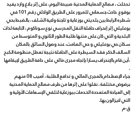
تدخلت ، مصالح الحماية المدنية صبيحة اليوم، على إثر بلاغ وارد يفيد
بوقوع حادث جسماني للمرور على الطريق الولائي رقم 101 في
شطره الرابط بين بلديتي بوزغاية و تاجنة ولاية الشلف ، بالضبط بحي
بوعليلي إثر إنحراف حافلة النقل المدرسي نوع سوناكوم ، التابعة لذات
البلدية و التي كان على متنها طلبة الطور الثانوي و المتوسط من
سكان حي بوعليلي و حي الصامت، عند وصول السائق بالمكان
السالف الذكر فقد السيطرة على الحافلة نتيجة تعطل منظومة الكبح
،أين قام بالإنحراف يسارا بإتجاه مجرى مائي على حافة الطريق لإيقافها
.
جراء الإصطدام بالمجرى المائي و تدافع الطلبة ، أصيب 08 منهم
برضوض مختلفة ، نقلوا على إثرها من طرف مصالح الحماية المدنية
إلى العيادة المتعددة الخدمات ببوزغاية لتلقي الإسعافات الأولية و
التي لايزالون بها.
ق-م