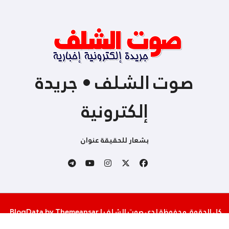
صوت الشلف • جريدة
إلكترونية
بشعار للحقيقة عنوان
كل الحقوق محفوظة لدى صوت الشلف
|
Themeansar
by
BlogData
.