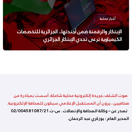
أخبار محلية
الإبتكار والرقمنة ضمن أجندتها.. الجزائرية للتخصصات
الكيمياوية ترعى تحدي الإبتكار الجزائري
صوت الشلف ،جريدة إلكترونية محلية شاملة، أسست بمبادرة من
صحافيين ، يرون أن المستقبل الإعلامي سيكون للصحافة الإلكترونية.
تصدر عن – وكالة الصحافة والإتصالات . س-ت 02/004581087/21
المدير العام : بوزكري عبد الرحمان.