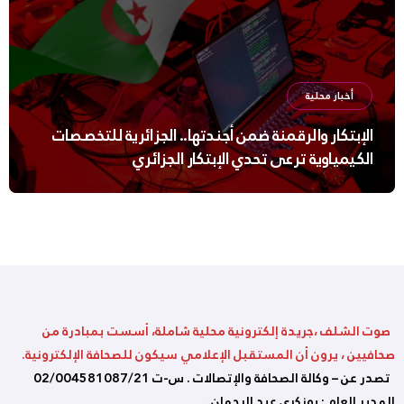
أخبار محلية
الإبتكار والرقمنة ضمن أجندتها.. الجزائرية للتخصصات
الكيمياوية ترعى تحدي الإبتكار الجزائري
صوت الشلف ،جريدة إلكترونية محلية شاملة، أسست بمبادرة من
صحافيين ، يرون أن المستقبل الإعلامي سيكون للصحافة الإلكترونية.
تصدر عن – وكالة الصحافة والإتصالات . س-ت 02/004581087/21
المدير العام : بوزكري عبد الرحمان.