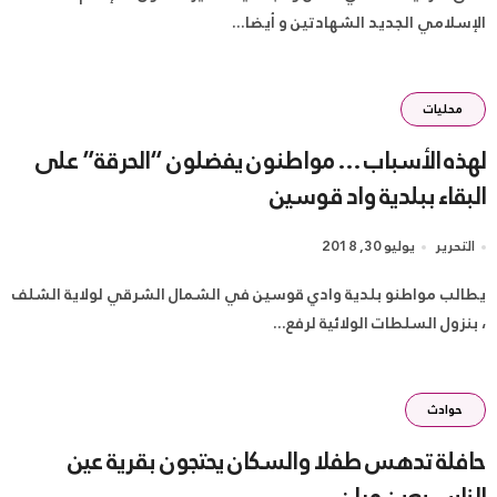
الإسلامي الجديد الشهادتين و أيضا...
محليات
لهذه الأسباب … مواطنون يفضلون “الحرقة” على
البقاء ببلدية واد قوسين
التحرير
يوليو 30, 2018
يطالب مواطنو بلدية وادي قوسين في الشمال الشرقي لولاية الشلف
، بنزول السلطات الولائية لرفع...
حوادث
حافلة تدهس طفلا والسكان يحتجون بقرية عين
الناس بعين مران