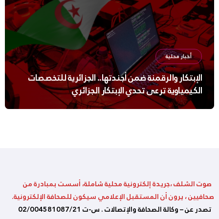
أخبار محلية
الإبتكار والرقمنة ضمن أجندتها.. الجزائرية للتخصصات
الكيمياوية ترعى تحدي الإبتكار الجزائري
صوت الشلف ،جريدة إلكترونية محلية شاملة، أسست بمبادرة من
صحافيين ، يرون أن المستقبل الإعلامي سيكون للصحافة الإلكترونية.
تصدر عن – وكالة الصحافة والإتصالات . س-ت 02/004581087/21