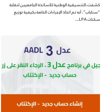
كشفت،التنسيقية الوطنية للأساتذة الجامعيين لنقابة
“سناباب”. أنه تم اتخاذ الإجراءات الخاصة بكيفية توزيع
سكنات LPA...