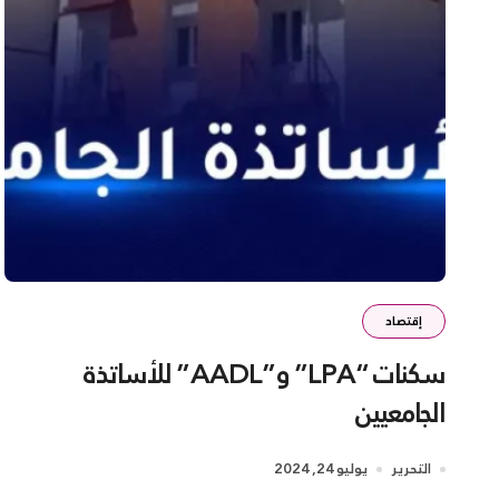
إقتصاد
سكنات “LPA” و”AADL” للأساتذة
الجامعيين
التحرير
يوليو 24, 2024