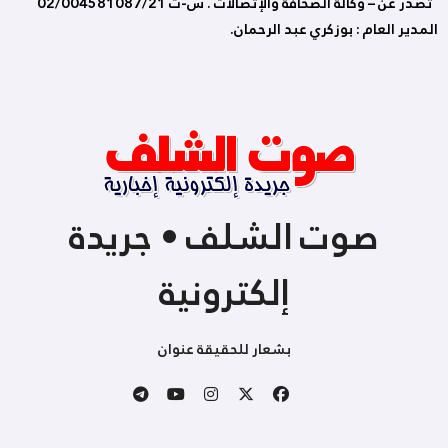
تصدر عن – وكالة الصحافة والإتصالات . س-ت 02/004581087/21
المدير العام : بوزكري عبد الرحمان.
صوت الشلف • جريدة
إلكترونية
بشعار للحقيقة عنوان