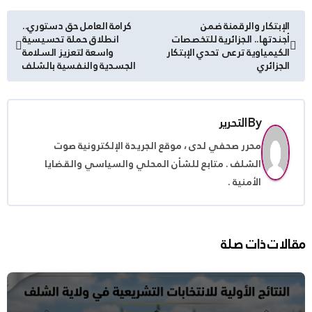
تصفّح
الإبتكار والرقمنة ضمن
كرامة العامل حق دستوري..
أجندتها.. الجزائرية للتخصصات
انطلاق حملة تحسيسية
المقالات
الكيمياوية ترعى تحدي الإبتكار
واسعة لتعزيز السلامة
الجزائري
الجسدية والنفسية بالشلف
By
التحرير
محرر صحفي لدى ، موقع الجريدة الإلكترونية صوت
الشلف . متابع للشأن المحلي والسياسي والقضايا
الأمنية .
مقالات ذات صلة