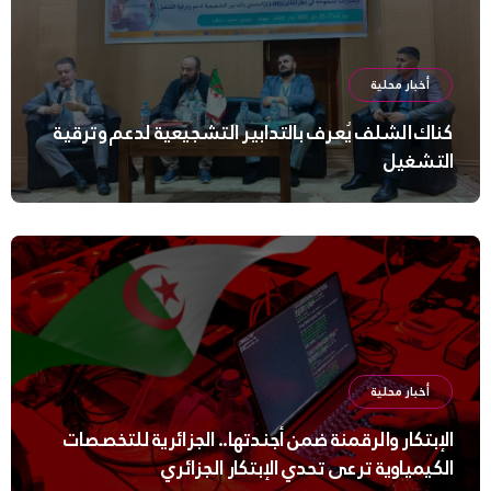
أخبار محلية
كناك الشلف يُعرف بالتدابير التشجيعية لدعم وترقية
التشغيل
أخبار محلية
الإبتكار والرقمنة ضمن أجندتها.. الجزائرية للتخصصات
الكيمياوية ترعى تحدي الإبتكار الجزائري