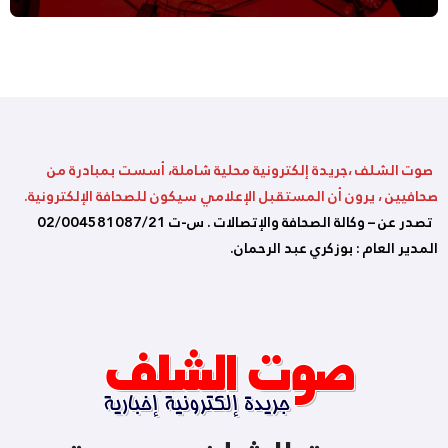
صوت الشلف ،جريدة إلكترونية محلية شاملة، أسست بمبادرة من
صحافيين ، يرون أن المستقبل الإعلامي سيكون للصحافة الإلكترونية.
تصدر عن – وكالة الصحافة والإتصالات . س-ت 02/004581087/21
المدير العام : بوزكري عبد الرحمان.