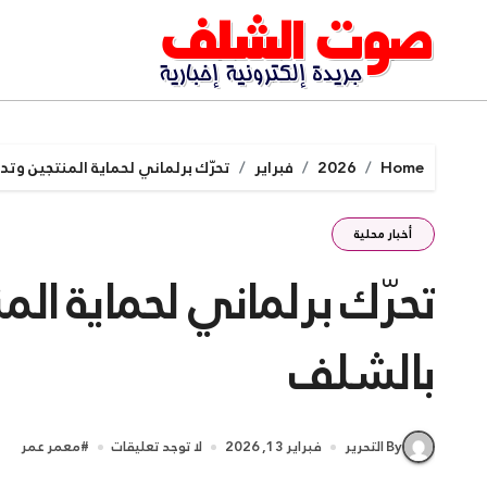
Ski
t
conten
Home
2026
فبراير
تحرّك برلماني لحماية المنتجين وت
أخبار محلية
تحرّك برلماني لحماية ال
بالشلف
By التحرير
فبراير 13, 2026
لا توجد تعليقات
#
معمر عمر