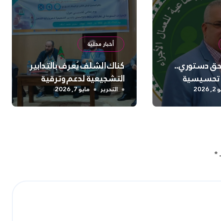
أخبار محلية
 حق دستوري..
كناك الشلف يُعرف بالتدابير
 تحسيسية
التشجيعية لدعم وترقية
 السلامة
التشغيل
2026
التحرير
مايو 7, 2026
نفسية بالشلف
ـ
*