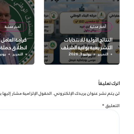
أخبار محلية
أخبار محلية
النتائج الأولية للانتخابات
كرامة العامل
التشريعية بولاية الشلف
انطلاق حملة
واسعة لتعزيز
التحرير
يوليو 3, 2026
التحرير
يونيو 2, 
الجسدية وال
اترك تعليقاً
لن يتم نشر عنوان بريدك الإلكتروني.
الحقول الإلزامية مشار إليها ب
التعليق
*