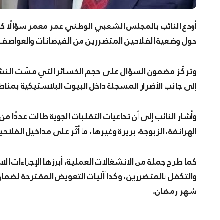
أودع النائب بالمجلس الشعبي الوطني عمر معمر سؤالًا كتابيًا موجّهًا إلى وزير الفلاحة والتنمية الريفية والصيد البحري،
حول وضعية الفلاحين المتضررين من الفيضانات والعواصف ال
وتركّز مضمون السؤال على حجم الخسائر التي مسّت النش
إلى جانب الأضرار المسجلة داخل البيوت البلاستيكية بمناطق
وأشار النائب إلى أن تداعيات التقلبات الجوية طالت عددًا م
الهرانفة، الزبوجة، بريرة وغيرها، ما أثّر على مداخيل الفل
كما طرح جملة من الانشغالات العملية، أبرزها الإجراءات ال
والتكفل بالمتضررين، وكذا آليات التعويض المقترحة لضمان
شهر رمضان.