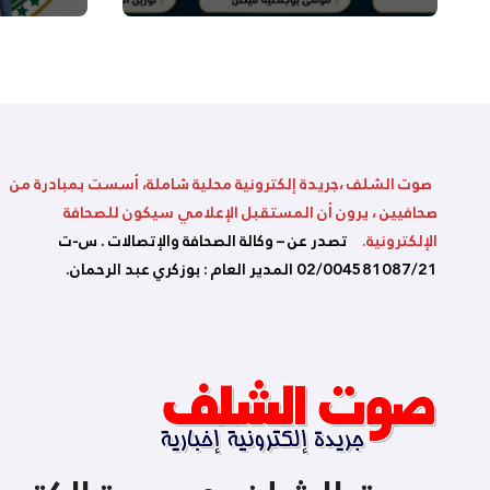
السلامة
بالشلف
صوت الشلف ،جريدة إلكترونية محلية شاملة، أسست بمبادرة من
صحافيين ، يرون أن المستقبل الإعلامي سيكون للصحافة
الإلكترونية.
تصدر عن – وكالة الصحافة والإتصالات . س-ت
02/004581087/21 المدير العام : بوزكري عبد الرحمان.