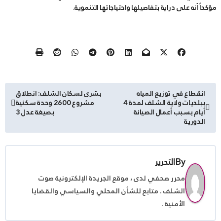
مؤكداً أنه على دراية بتفاصيلها واحتياجاتها التنموية.
تصفّح
انقطاع في توزيع المياه
بشرى لسكان الشلف: انطلاق
ببلديات ولاية الشلف لمدة 4
مشروع 2600 وحدة سكنية
المقالات
أيام بسبب أعمال الصيانة
بصيغة عدل 3
الدورية
By
التحرير
محرر صحفي لدى ، موقع الجريدة الإلكترونية صوت
الشلف . متابع للشأن المحلي والسياسي والقضايا
الأمنية .