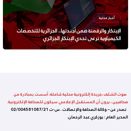
أخبار محلية
الإبتكار والرقمنة ضمن أجندتها.. الجزائرية للتخصصات
الكيمياوية ترعى تحدي الإبتكار الجزائري
صوت الشلف ،جريدة إلكترونية محلية شاملة، أسست بمبادرة من
صحافيين ، يرون أن المستقبل الإعلامي سيكون للصحافة الإلكترونية.
تصدر عن – وكالة الصحافة والإتصالات . س-ت 02/004581087/21
المدير العام : بوزكري عبد الرحمان.