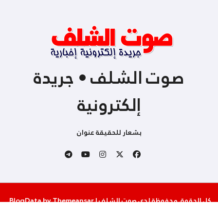
صوت الشلف • جريدة
إلكترونية
بشعار للحقيقة عنوان
كل الحقوق محفوظة لدى صوت الشلف
|
Themeansar
by
BlogData
.