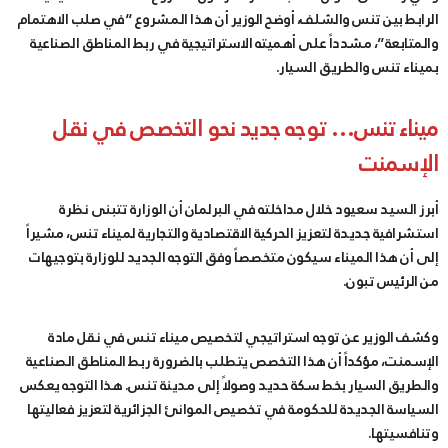
الرابط بين تنس والشلف، أوضح الوزير أن هذا المشروع “في صلب الاهتمام
والمتابعة”، مشدداً على أهميته الاستراتيجية في ربط المناطق الصناعية
بميناء تنس والطريق السيار.
ميناء تنس… توجه جديد نحو التخصص في نقل
الإسمنت
أبرز السيد سعيود خلال مداخلته في البرلمان أن الوزارة تتبنى نظرة
استشرافية جديدة لتعزيز الحركية الاقتصادية والتجارية لميناء تنس، مشيراً
إلى أن هذا الميناء سيكون متخصصاً وفق التوجه الجديد للوزارة بتوجيهات
من الرئيس تبون.
وكشف الوزير عن توجه استراتيجي لتخصيص ميناء تنس في نقل مادة
الإسمنت، مؤكداً أن هذا التخصص يتطلب بالضرورة ربط المناطق الصناعية
والطريق السيار بخط سكة حديد وصولاً إلى مدينة تنس. هذا التوجه يعكس
السياسة الجديدة للحكومة في تخصيص الموانئ الجزائرية لتعزيز فعاليتها
وتنافسيتها.