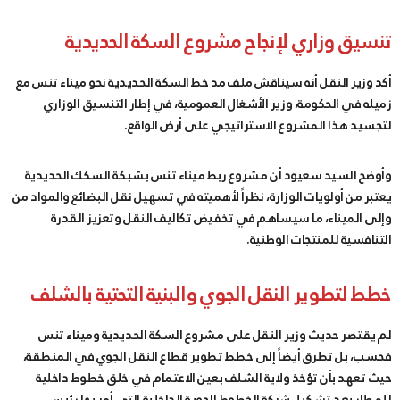
تنسيق وزاري لإنجاح مشروع السكة الحديدية
أكد وزير النقل أنه سيناقش ملف مد خط السكة الحديدية نحو ميناء تنس مع
زميله في الحكومة، وزير الأشغال العمومية، في إطار التنسيق الوزاري
لتجسيد هذا المشروع الاستراتيجي على أرض الواقع.
وأوضح السيد سعيود أن مشروع ربط ميناء تنس بشبكة السكك الحديدية
يعتبر من أولويات الوزارة، نظراً لأهميته في تسهيل نقل البضائع والمواد من
وإلى الميناء، ما سيساهم في تخفيض تكاليف النقل وتعزيز القدرة
التنافسية للمنتجات الوطنية.
خطط لتطوير النقل الجوي والبنية التحتية بالشلف
لم يقتصر حديث وزير النقل على مشروع السكة الحديدية وميناء تنس
فحسب، بل تطرق أيضاً إلى خطط تطوير قطاع النقل الجوي في المنطقة،
حيث تعهد بأن تؤخذ ولاية الشلف بعين الاعتمام في خلق خطوط داخلية
للمطار بعد تشكيل شركة الخطوط الجوية الداخلية التي أمر بها رئيس