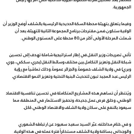
الجمهورية.
وفيما يتعلق بتهيئة محطة السكة الحديدية الرئيسية بالشلف، أوضح الوزير أن
الولاية ستكون ضمن مقترحات برنامج المجموعة الثانية للتهيئة، بعد أن
شملت المرحلة الأولى أكثر من 80 محطة على المستوى الوطني.
تأتي تصريحات وزير النقل في إطار استراتيجية شاملة تهدف إلى تحسين
شبكة النقل وتعزيز التكامل بين مختلف وسائط النقل (بحري، سككي، جوي،
وبري) في ولاية الشلف خصوصاً، والجزائر عموماً، وذلك تماشياً مع رؤية
الرئيس عبد المجيد تبون لتحديث البنية التحتية وتعزيز النمو الاقتصادي.
ويُنتظر أن تساهم هذه المشاريع المتكاملة في تحسين تنافسية الاقتصاد
الوطني، وخلق فرص عمل جديدة، وتحفيز الاستثمار في المنطقة، مما
سيعود بالنفع على سكان ولاية الشلف والاقتصاد الوطني ككل.
و في ختام مداخلته، عبّر السيد سعيد سعيود عن ارتباطه الشعوري
والوجداني بساكنة ولاية الشلف، مستذكراً فترة عمله في هذه الولاية،