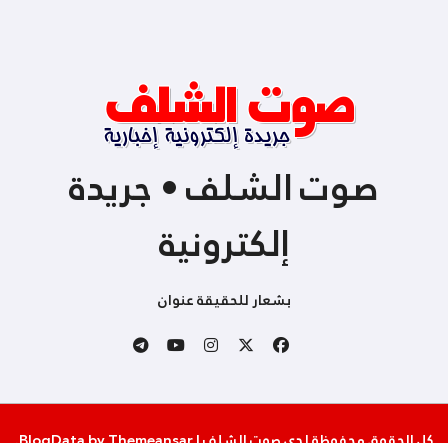
صوت الشلف • جريدة
إلكترونية
بشعار للحقيقة عنوان
كل الحقوق محفوظة لدى صوت الشلف
|
Themeansar
by
BlogData
.