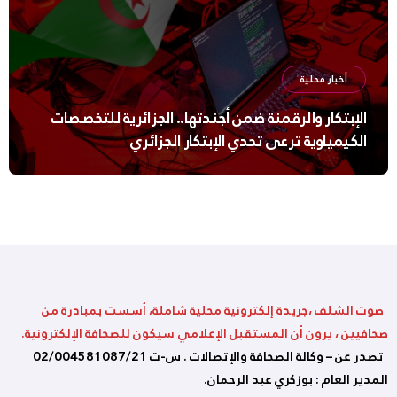
أخبار محلية
الإبتكار والرقمنة ضمن أجندتها.. الجزائرية للتخصصات
الكيمياوية ترعى تحدي الإبتكار الجزائري
صوت الشلف ،جريدة إلكترونية محلية شاملة، أسست بمبادرة من
صحافيين ، يرون أن المستقبل الإعلامي سيكون للصحافة الإلكترونية.
تصدر عن – وكالة الصحافة والإتصالات . س-ت 02/004581087/21
المدير العام : بوزكري عبد الرحمان.