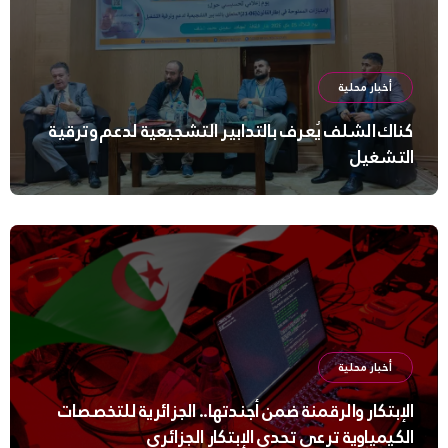
أخبار محلية
كناك الشلف يُعرف بالتدابير التشجيعية لدعم وترقية
التشغيل
أخبار محلية
الإبتكار والرقمنة ضمن أجندتها.. الجزائرية للتخصصات
الكيمياوية ترعى تحدي الإبتكار الجزائري