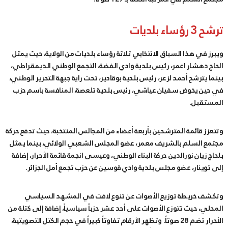
ترشح 3 رؤساء بلديات
ويبرز في هذا السباق الانتخابي ثلاثة رؤساء بلديات من الولاية، حيث يمثل
الحاج دهشار اعمر، رئيس بلدية وادي الفضة، التجمع الوطني الديمقراطي،
بينما يترشح أحمد لزعر، رئيس بلدية بوقادير، تحت راية جبهة التحرير الوطني،
في حين يخوض سفيان عياشي، رئيس بلدية تلعصة، المنافسة باسم حزب
المستقبل.
وتتعزز قائمة المترشحين بأربعة أعضاء من المجالس المنتخبة، حيث تدفع حركة
مجتمع السلم بالشريف معمر، عضو المجلس الشعبي الولائي، بينما يمثل
بلحاج زيان نورالدين حركة البناء الوطني، وعيسى انجمة قائمة الأحرار، إضافة
إلى توينار، عضو مجلس بلدية وادي قوسين عن حزب تجمع أمل الجزائر.
وتكشف خريطة توزيع الأصوات عن تنوع لافت في المشهد السياسي
المحلي، حيث تتوزع الأصوات على أحد عشر حزباً سياسياً، إضافة إلى كتلة من
الأحرار تضم 28 صوتاً. وتظهر الأرقام تفاوتاً كبيراً في حجم الكتل التصويتية،