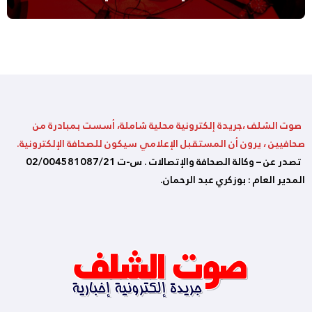
صوت الشلف ،جريدة إلكترونية محلية شاملة، أسست بمبادرة من
صحافيين ، يرون أن المستقبل الإعلامي سيكون للصحافة الإلكترونية.
تصدر عن – وكالة الصحافة والإتصالات . س-ت 02/004581087/21
المدير العام : بوزكري عبد الرحمان.