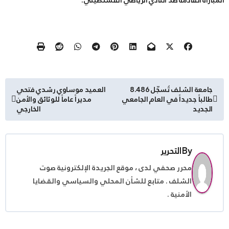
المباراة القادمة ضد النادي الرياضي القسنطيني.
تصفّح
جامعة الشلف تُسجّل 8.486
العميد موساوي رشدي فتحي
طالباً جديداً في العام الجامعي
مديراً عاماً للوثائق والأمن
المقالات
الجديد
الخارجي
By
التحرير
محرر صحفي لدى ، موقع الجريدة الإلكترونية صوت
الشلف . متابع للشأن المحلي والسياسي والقضايا
الأمنية .