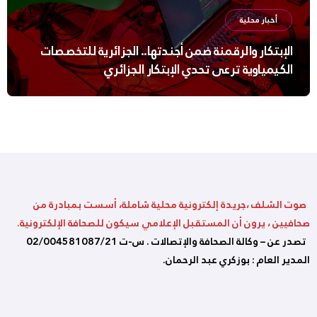
أخبار محلية
الإبتكار والرقمنة ضمن أجندتها.. الجزائرية للتخصصات
الكيمياوية ترعى تحدي الإبتكار الجزائري
صوت الشلف ،جريدة إلكترونية محلية شاملة، أسست بمبادرة من
صحافيين ، يرون أن المستقبل الإعلامي سيكون للصحافة الإلكترونية.
تصدر عن – وكالة الصحافة والإتصالات . س-ت 02/004581087/21
المدير العام : بوزكري عبد الرحمان.