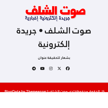
صوت الشلف • جريدة
إلكترونية
بشعار للحقيقة عنوان
كل الحقوق محفوظة لدى صوت الشلف
|
Themeansar
by
BlogData
.
من نحن
إتصل بنا
سياسة الخصوصية والإستخدام
شروط المساهمة و النشر