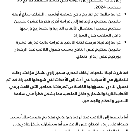
إلى غاية الاستماع إلى أقواله خلال جلسة ستعقد بتاريخ 30
سبتمبر 2024.
غرامة مالية:
تم تغريم نادي جمعية أولمبي الشلف مبلغ أربعة
ملايين سنتيم، بالإضافة إلى غرامة أخرى قدرها عشرة ملايين
سنتيم بسبب استعمال الألعاب النارية والشماريخ ورميها
داخل الملعب خلال المباراة.
غرامة إضافية:
فرضت لجنة الانضباط غرامة مالية قدرها عشرة
ملايين سنتيم على النادي بسبب حصول اللاعب عبد الرحمان
بورديم على إنذار احتجاج.
كما قررت لجنة الانضباط إيقاف المدرب سمير زاوي بشكل مؤقت، وذلك
للتحقيق في الأسباب التي أدت إلى الأحداث التي شهدتها المباراة. كما تم
تحميل النادي المسؤولية الكاملة عن تصرفات الجماهير التي قامت برمي
الألعاب النارية والشماريخ داخل الملعب، مما يشكل خطراً على سلامة
اللاعبين والحكام والجماهير.
أما بالنسبة إلى اللاعب عبد الرحمان بورديم، فقد تم تغريمه مالياً بسبب
حصوله على إنذار احتجاج، على الرغم من أنه سيشارك بشكل عادي في