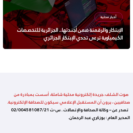
أخبار محلية
الإبتكار والرقمنة ضمن أجندتها.. الجزائرية للتخصصات
الكيمياوية ترعى تحدي الإبتكار الجزائري
صوت الشلف ،جريدة إلكترونية محلية شاملة، أسست بمبادرة من
صحافيين ، يرون أن المستقبل الإعلامي سيكون للصحافة الإلكترونية.
تصدر عن – وكالة الصحافة والإتصالات . س-ت 02/004581087/21
المدير العام : بوزكري عبد الرحمان.