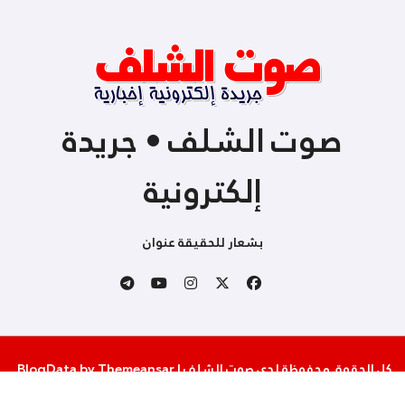
صوت الشلف • جريدة
إلكترونية
بشعار للحقيقة عنوان
كل الحقوق محفوظة لدى صوت الشلف
|
Themeansar
by
BlogData
.
من نحن
إتصل بنا
سياسة الخصوصية والإستخدام